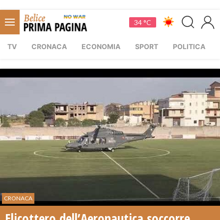
34 °C
TV
CRONACA
ECONOMIA
SPORT
POLITICA
CRONACA
Elicottero dell’Aeronautica soccorre