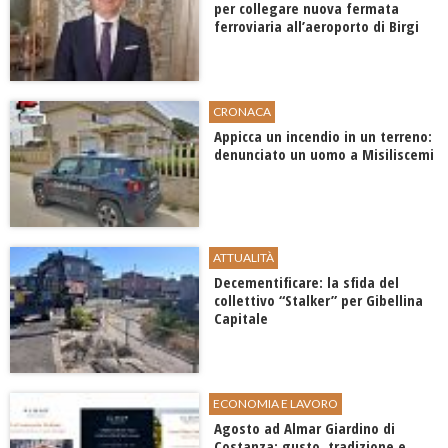
per collegare nuova fermata
ferroviaria all’aeroporto di Birgi
CRONACA
Appicca un incendio in un terreno:
denunciato un uomo a Misiliscemi
ATTUALITÀ
Decementificare: la sfida del
collettivo “Stalker” per Gibellina
Capitale
ECONOMIA E LAVORO
Agosto ad Almar Giardino di
Costanza: gusto, tradizione e