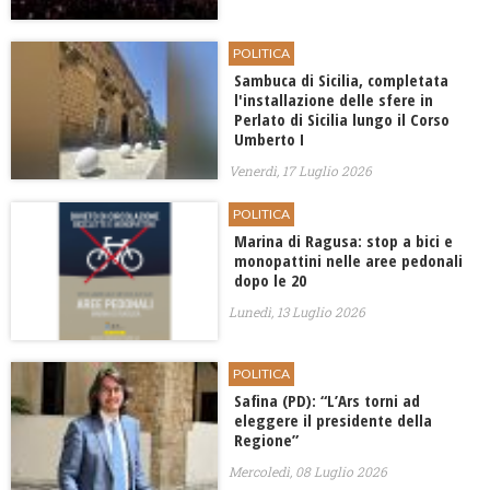
POLITICA
Sambuca di Sicilia, completata
l'installazione delle sfere in
Perlato di Sicilia lungo il Corso
Umberto I
Venerdì, 17 Luglio 2026
POLITICA
Marina di Ragusa: stop a bici e
monopattini nelle aree pedonali
dopo le 20
Lunedì, 13 Luglio 2026
POLITICA
Safina (PD): “L’Ars torni ad
eleggere il presidente della
Regione”
Mercoledì, 08 Luglio 2026