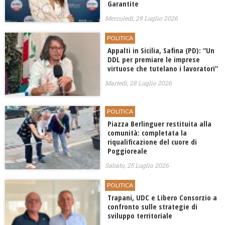
Garantite
Mercoledì, 29 Luglio 2026
POLITICA
​Appalti in Sicilia, Safina (PD): “Un
DDL per premiare le imprese
virtuose che tutelano i lavoratori”
Martedì, 28 Luglio 2026
POLITICA
Piazza Berlinguer restituita alla
comunità: completata la
riqualificazione del cuore di
Poggioreale
Sabato, 25 Luglio 2026
POLITICA
Trapani, UDC e Libero Consorzio a
confronto sulle strategie di
sviluppo territoriale