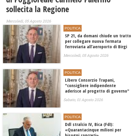
sollecita la Regione
Mercoledì, 05 Agosto 2026
POLITICA
SP 21, da domani chiude un tratto
per collegare nuova fermata
ferroviaria all’aeroporto di Birgi
Mercoledì, 05 Agosto 2026
POLITICA
Libero Consorzio Trapani,
"consigliere indipendente
aderisce al progetto di governo"
Sabato, 01 Agosto 2026
POLITICA
Ddl stralcio IV, Bica (FdI):
«Quarantacinque milioni per
bisogni concreti»