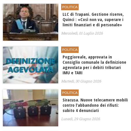
POLITICA
LLC di Trapani. Gestione riserve,
Quinci : «Così non va, superare i
limiti finanziari e di personale»
Mercoledì, 01 Luglio 2026
POLITICA
Poggioreale, approvata in
Consiglio comunale la definizione
agevolata per i debiti tributari
IMU e TARI
Martedì, 30 Giugno 2026
POLITICA
Siracusa. Nuove telecamere mobili
contro l’abbandono dei rifiuti:
subito 4 denunciati
Lunedì, 29 Giugno 2026