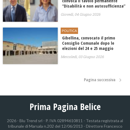
convoca il tavolo permanente
“Disabilità e non autosufficienza”
Giovedì, 04 Giugno 2026
POLITICA
Gibellina, convocato il primo
Consiglio Comunale dopo le
elezioni del 24 e 25 maggio
Mercoledì, 03 Giugno 2026
Pagina successiva
Prima Pagina Belice
2026 - Blu Trend srl - P. IVA 02894610811 - Testata registrata al
tribunale di Marsala n.202 del 12/06/2013 - Direttore Francesco