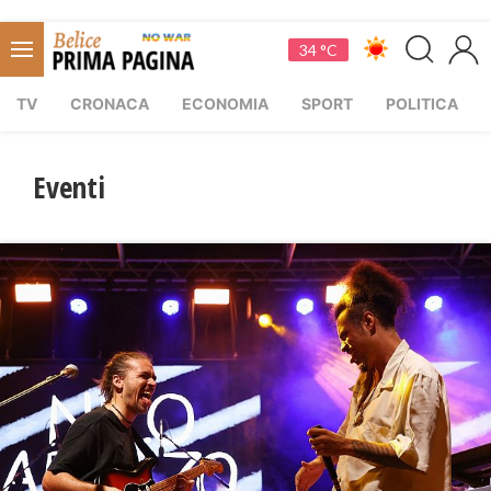
34 °C
TV
CRONACA
ECONOMIA
SPORT
POLITICA
Eventi