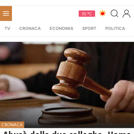
35 °C
TV
CRONACA
ECONOMIA
SPORT
POLITICA
CRONACA