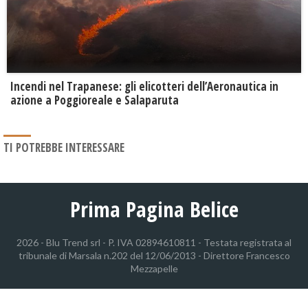
Incendi nel Trapanese: gli elicotteri dell’Aeronautica in
azione a Poggioreale e Salaparuta
TI POTREBBE INTERESSARE
Prima Pagina Belice
2026 - Blu Trend srl - P. IVA 02894610811 - Testata registrata al
tribunale di Marsala n.202 del 12/06/2013 - Direttore Francesco
Mezzapelle