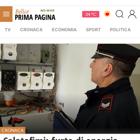
34 °C
TV
CRONACA
ECONOMIA
SPORT
POLITICA
CRONACA