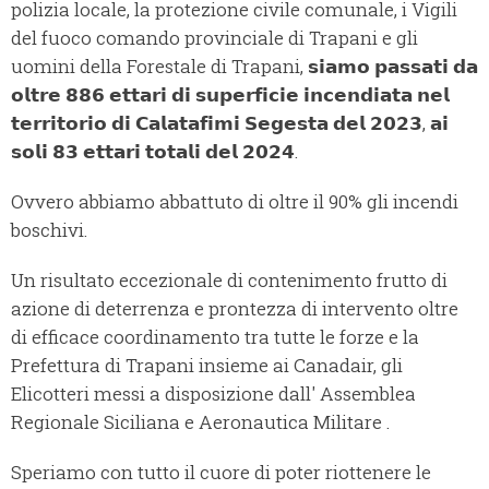
polizia locale, la protezione civile comunale, i Vigili
del fuoco comando provinciale di Trapani e gli
uomini della Forestale di Trapani, 𝘀𝗶𝗮𝗺𝗼 𝗽𝗮𝘀𝘀𝗮𝘁𝗶 𝗱𝗮
𝗼𝗹𝘁𝗿𝗲 𝟴𝟴𝟲 𝗲𝘁𝘁𝗮𝗿𝗶 𝗱𝗶 𝘀𝘂𝗽𝗲𝗿𝗳𝗶𝗰𝗶𝗲 𝗶𝗻𝗰𝗲𝗻𝗱𝗶𝗮𝘁𝗮 𝗻𝗲𝗹
𝘁𝗲𝗿𝗿𝗶𝘁𝗼𝗿𝗶𝗼 𝗱𝗶 𝗖𝗮𝗹𝗮𝘁𝗮𝗳𝗶𝗺𝗶 𝗦𝗲𝗴𝗲𝘀𝘁𝗮 𝗱𝗲𝗹 𝟮𝟬𝟮𝟯, 𝗮𝗶
𝘀𝗼𝗹𝗶 𝟴𝟯 𝗲𝘁𝘁𝗮𝗿𝗶 𝘁𝗼𝘁𝗮𝗹𝗶 𝗱𝗲𝗹 𝟮𝟬𝟮𝟰.
Ovvero abbiamo abbattuto di oltre il 90% gli incendi
boschivi.
Un risultato eccezionale di contenimento frutto di
azione di deterrenza e prontezza di intervento oltre
di efficace coordinamento tra tutte le forze e la
Prefettura di Trapani insieme ai Canadair, gli
Elicotteri messi a disposizione dall' Assemblea
Regionale Siciliana e Aeronautica Militare .
Speriamo con tutto il cuore di poter riottenere le