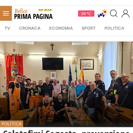
34 °C
TV
CRONACA
ECONOMIA
SPORT
POLITICA
POLITICA