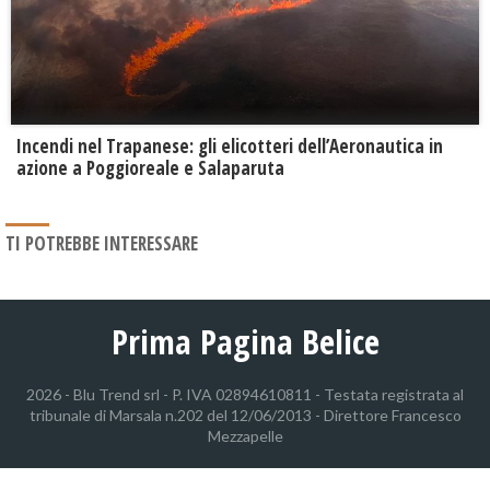
Incendi nel Trapanese: gli elicotteri dell’Aeronautica in
azione a Poggioreale e Salaparuta
TI POTREBBE INTERESSARE
Prima Pagina Belice
2026 - Blu Trend srl - P. IVA 02894610811 - Testata registrata al
tribunale di Marsala n.202 del 12/06/2013 - Direttore Francesco
Mezzapelle