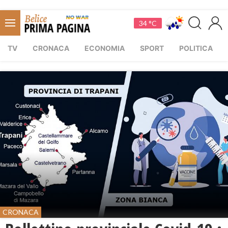
34 °C
TV
CRONACA
ECONOMIA
SPORT
POLITICA
CRONACA