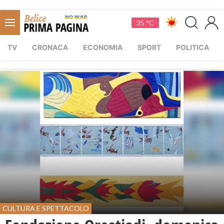
35 °C
TV
CRONACA
ECONOMIA
SPORT
POLITICA
CULTURA E SPETTACOLO