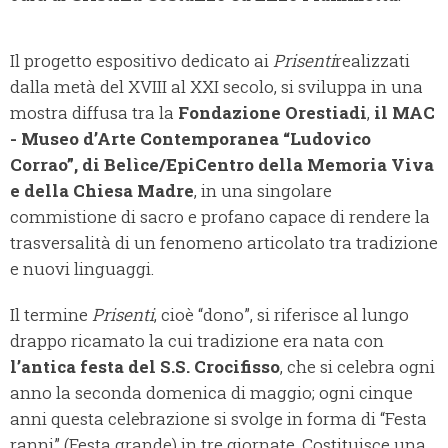
Il progetto espositivo dedicato ai
Prisenti
realizzati
dalla metà del XVIII al XXI secolo, si sviluppa in una
mostra diffusa tra la
Fondazione Orestiadi
,
il MAC
- Museo d’Arte Contemporanea “Ludovico
Corrao”, di Belìce/EpiCentro della Memoria Viva
e della Chiesa Madre
, in una singolare
commistione di sacro e profano capace di rendere la
trasversalità di un fenomeno articolato tra tradizione
e nuovi linguaggi.
Il termine
Prisenti
, cioè “dono”, si riferisce al lungo
drappo ricamato la cui tradizione era nata con
l’antica festa del S.S. Crocifisso
, che si celebra ogni
anno la seconda domenica di maggio; ogni cinque
anni questa celebrazione si svolge in forma di “Festa
ranni” (Festa grande) in tre giornate. Costituisce una