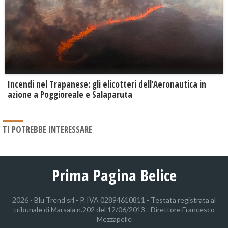
Incendi nel Trapanese: gli elicotteri dell’Aeronautica in
azione a Poggioreale e Salaparuta
TI POTREBBE INTERESSARE
Prima Pagina Belice
2026 - Blu Trend srl - P. IVA 02894610811 - Testata registrata al
tribunale di Marsala n.202 del 12/06/2013 - Direttore Francesco
Mezzapelle