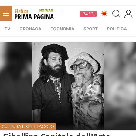
34 °C
TV
CRONACA
ECONOMIA
SPORT
POLITICA
CULTURA E SPETTACOLO