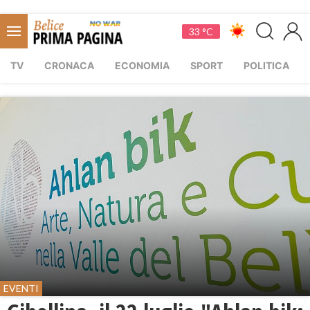
33 °C
TV
CRONACA
ECONOMIA
SPORT
POLITICA
EVENTI