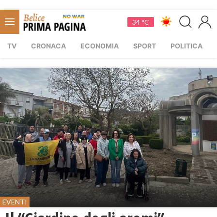
34 °C
TV
CRONACA
ECONOMIA
SPORT
POLITICA
EVENTI