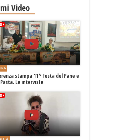
imi Video
URA
erenza stampa 11^ Festa del Pane e
 Pasta. Le interviste
ALITÀ