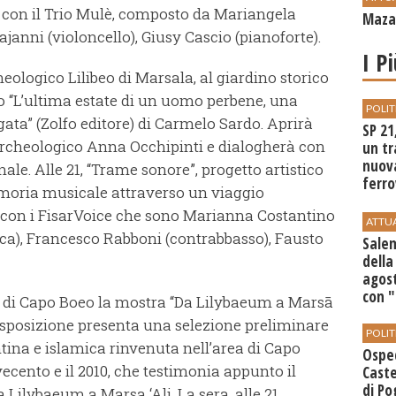
” con il Trio Mulè, composto da Mariangela
Mazar
janni (violoncello), Giusy Cascio (pianoforte).
I P
rcheologico Lilibeo di Marsala, al giardino storico
o “L’ultima estate di un uomo perbene, una
POLIT
gata” (Zolfo editore) di Carmelo Sardo. Aprirà
SP 21
o archeologico Anna Occhipinti e dialogherà con
un tr
nuov
nale. Alle 21, “Trame sonore”, progetto artistico
ferro
moria musicale attraverso un viaggio
di Bir
 con i FisarVoice che sono Marianna Costantino
ATTU
ica), Francesco Rabboni (contrabbasso), Fausto
Salem
della
agost
con 
ica di Capo Boeo la mostra “Da Lilybaeum a Marsā
 L’esposizione presenta una selezione preliminare
POLIT
tina e islamica rinvenuta nell’area di Capo
Ospe
ecento e il 2010, che testimonia appunto il
Caste
di Po
Lilybaeum a Marsa ‘Ali. La sera, alle 21,