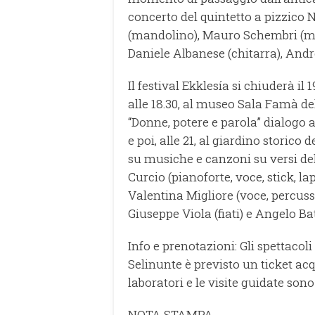
concerto del quintetto a pizzico
(mandolino), Mauro Schembri (man
Daniele Albanese (chitarra), And
Il festival Ekklesía si chiuderà i
alle 18.30, al museo Sala Famà de
“Donne, potere e parola” dialogo a
e poi, alle 21, al giardino storico
su musiche e canzoni su versi d
Curcio (pianoforte, voce, stick, la
Valentina Migliore (voce, percussi
Giuseppe Viola (fiati) e Angelo Ba
Info e prenotazioni: Gli spettacol
Selinunte è previsto un ticket ac
laboratori e le visite guidate son
NOTA STAMPA