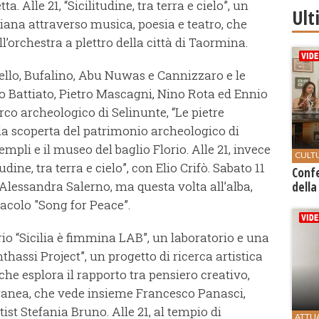
a. Alle 21, “Sicilitudine, tra terra e cielo”, un
Ult
iana attraverso musica, poesia e teatro, che
ll’orchestra a plettro della città di Taormina.
dello, Bufalino, Abu Nuwas e Cannizzaro e le
o Battiato, Pietro Mascagni, Nino Rota ed Ennio
rco archeologico di Selinunte, “Le pietre
la scoperta del patrimonio archeologico di
templi e il museo del baglio Florio. Alle 21, invece
CULT
dine, tra terra e cielo”, con Elio Crifò. Sabato 11
Conf
 Alessandra Salerno, ma questa volta all’alba,
della
ttacolo "Song for Peace”.
Florio “Sicilia è fimmina LAB”, un laboratorio e una
thassi Project”, un progetto di ricerca artistica
he esplora il rapporto tra pensiero creativo,
ranea, che vede insieme Francesco Panasci,
ist Stefania Bruno. Alle 21, al tempio di
ATTU