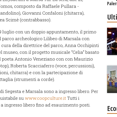
Paler
 Nomos, composto da Raffaele Pullara -
Regi
dolino), Giovanni Confaloni (chitarra),
Ult
rea Scimè (contrabbasso).
l 19 luglio con un doppio appuntamento, il primo
l parco archeologico Lilibeo di Marsala con
 cura della direttrice del parco, Anna Occhipinti
 del museo, con il progetto musicale “Celia” basato
el poeta Antonio Veneziano con con Maurizio
ptop), Roberta Scacciaferro (voce, percussioni),
oni, chitarra) e con la partecipazione di
ttaglia (strumenti a corde).
i di Segesta e Marsala sono a ingresso libero. Per
quistabile su
www.coopculture.it
Tutti i
o a ingresso libero fino ad esaurimento posti.
Eco