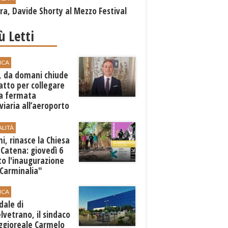
a, Davide Shorty al Mezzo Festival
iù Letti
ICA
, da domani chiude
atto per collegare
a fermata
viaria all’aeroporto
gi
ALITÀ
i, rinasce la Chiesa
 Catena: giovedì 6
o l'inaugurazione
"Carminalia"
ICA
dale di
lvetrano, il sindaco
ggioreale Carmelo