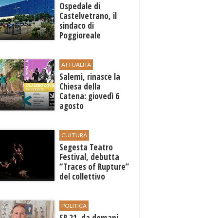
Ospedale di
Castelvetrano, il
sindaco di
Poggioreale
Carmelo Palermo
sollecita la Regione
ATTUALITÀ
Salemi, rinasce la
Chiesa della
Catena: giovedì 6
agosto
l'inaugurazione con
"Carminalia"
CULTURA
Segesta Teatro
Festival, debutta
“Traces of Rupture”
del collettivo
libanese Zoukak
POLITICA
SP 21, da domani