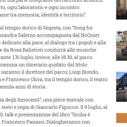
to, ogni laboratorio e ogni incontro
ame tra memoria, identità e territorio”.
1, al tempio dorico di Segesta, con “Song for
essandra Salerno accompagnata dal NoQuiet
dicato alla pace, al dialogo tra i popoli e alla
he da Rosa Balistreri condurrà alle musiche
nte. L’8 luglio, invece, alle 18.30, al parco
gramma un itinerario guidato dal titolo
saranno il direttore del parco, Luigi Biondo,
 Francesco Oliva, tra il tempio dorico, il teatro
emila anni di storia.
ia degli Innocenti”, una pièce teatrale con
sto e regia di Giancarlo Figuccio. Il 9 luglio, al
0, talk e presentazione del libro “Sicilia è
di Francesco Panasci. Dialogheranno con