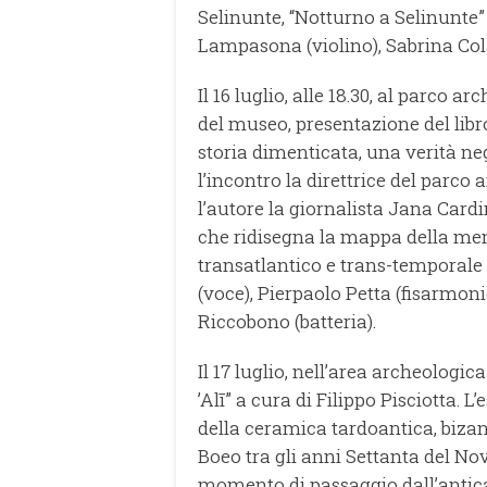
Selinunte, “Notturno a Selinunte
Lampasona (violino), Sabrina Cola
Il 16 luglio, alle 18.30, al parco a
del museo, presentazione del libr
storia dimenticata, una verità ne
l’incontro la direttrice del parc
l’autore la giornalista Jana Cardi
che ridisegna la mappa della me
transatlantico e trans-temporale
(voce), Pierpaolo Petta (fisarmon
Riccobono (batteria).
Il 17 luglio, nell’area archeolog
’Alī” a cura di Filippo Pisciotta.
della ceramica tardoantica, bizan
Boeo tra gli anni Settanta del Nov
momento di passaggio dall’antica 