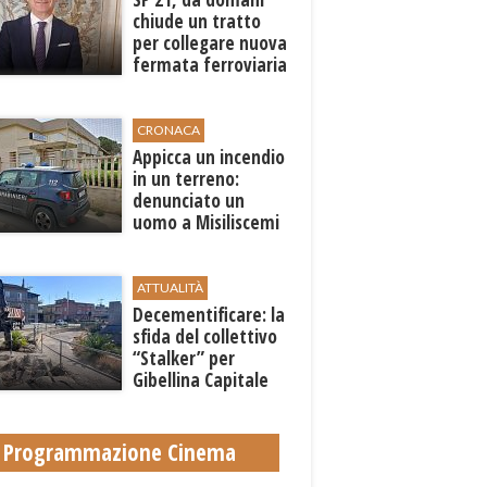
chiude un tratto
per collegare nuova
fermata ferroviaria
all’aeroporto di
Birgi
CRONACA
Appicca un incendio
in un terreno:
denunciato un
uomo a Misiliscemi
ATTUALITÀ
Decementificare: la
sfida del collettivo
“Stalker” per
Gibellina Capitale
Programmazione Cinema