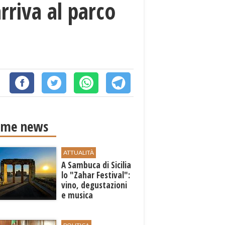
arriva al parco
ime news
ATTUALITÀ
A Sambuca di Sicilia
lo "Zahar Festival":
vino, degustazioni
e musica