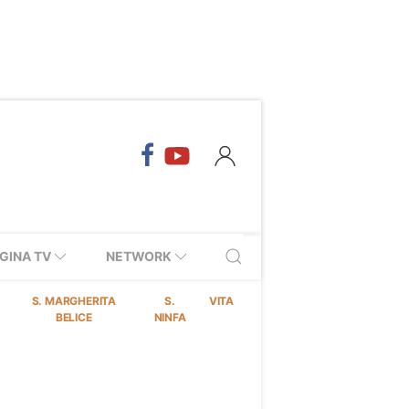
GINA TV
NETWORK
S. MARGHERITA
S.
VITA
BELICE
NINFA