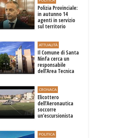
POLITICA
Polizia Provinciale:
in autunno 14
agenti in servizio
sul territorio
ATTUALITÀ
Il Comune di ​Santa
Ninfa cerca un
responsabile
dell’Area Tecnica
CRONACA
Elicottero
dell’Aeronautica
soccorre
un’escursionista
ferita nella riserva
dello Zingaro
POLITICA