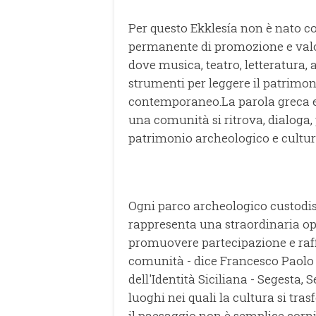
Per questo Ekklesía non è nato c
permanente di promozione e valori
dove musica, teatro, letteratura, a
strumenti per leggere il patrimo
contemporaneo.La parola greca ek
una comunità si ritrova, dialoga, 
patrimonio archeologico e cultura
Ogni parco archeologico custodis
rappresenta una straordinaria o
promuovere partecipazione e raffo
comunità - dice Francesco Paolo S
dell'Identità Siciliana - Segesta,
luoghi nei quali la cultura si tra
il paesaggio non è semplice corni