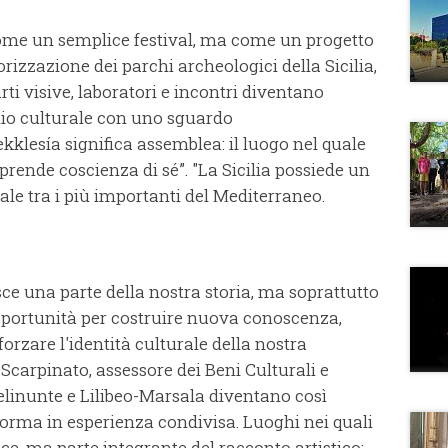
ome un semplice festival, ma come un progetto
zzazione dei parchi archeologici della Sicilia,
rti visive, laboratori e incontri diventano
nio culturale con uno sguardo
klesía significa assemblea: il luogo nel quale
prende coscienza di sé”. "La Sicilia possiede un
le tra i più importanti del Mediterraneo.
ce una parte della nostra storia, ma soprattutto
pportunità per costruire nuova conoscenza,
rzare l'identità culturale della nostra
carpinato, assessore dei Beni Culturali e
 Selinunte e Lilibeo-Marsala diventano così
sforma in esperienza condivisa. Luoghi nei quali
ce, ma parte integrante del racconto artistico;