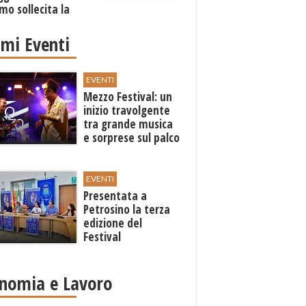
mo sollecita la
one
imi Eventi
EVENTI
Mezzo Festival: un
inizio travolgente
tra grande musica
e sorprese sul palco
EVENTI
Presentata a
Petrosino la terza
edizione del
Festival
Internazione della
Canzone Italiana
"Voci dal
nomia e Lavoro
Mediterraneo"