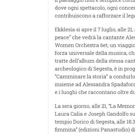
dove ogni spettacolo, ogni concer
contribuiscono a rafforzare il leg
Ekklesía si apre il 7 luglio, alle 2
peace” che vedrà la cantante Al
Women Orchestra 6et, un viaggio de
forza universale della musica, c
tratte dell’album della stessa canta
archeologico di Segesta, è in pro
“Camminare la storia” a condurlo 
insieme ad Alessandra Spadafora e
e i luoghi che raccontano oltre du
La sera giorno, alle 21, “La Memor
Laura Calia e Joseph Gandolfo su te
tempio Dorico di Segesta, alle 18.3
fimmina” (edizioni Panastudio) 