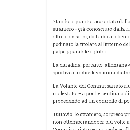
Stando a quanto raccontato dalla d
straniero - già conosciuto dalla r
altre occasioni, disturbo ai clien
pedinato la titolare all’interno de
palpeggiandole i glutei.
La cittadina, pertanto, allontana
sportiva e richiedeva immediatame
La Volante del Commissariato riu
molestatore a poche centinaia di m
procedendo ad un controllo di pol
Tuttavia, lo straniero, sorpreso 
non ottemperandoper più volte all’
Commissariato per procedere all