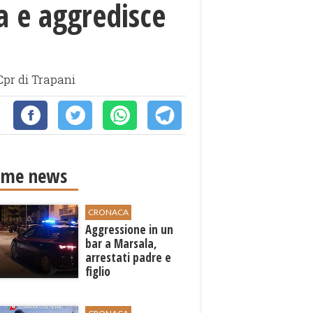
a e aggredisce
Cpr di Trapani
ime news
CRONACA
Aggressione in un
bar a Marsala,
arrestati padre e
figlio