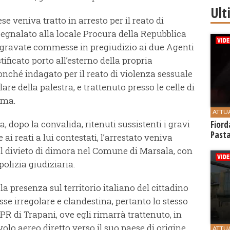
Ult
ese veniva tratto in arresto per il reato di
ì segnalato alla locale Procura della Repubblica
 aggravate commesse in pregiudizio ai due Agenti
stificato porto all’esterno della propria
onché indagato per il reato di violenza sessuale
lare della palestra, e trattenuto presso le celle di
ima.
ATTU
a, dopo la convalida, ritenuti sussistenti i gravi
Fiord
Past
 ai reati a lui contestati, l’arrestato veniva
el divieto di dimora nel Comune di Marsala, con
polizia giudiziaria.
 presenza sul territorio italiano del cittadino
se irregolare e clandestina, pertanto lo stesso
 di Trapani, ove egli rimarrà trattenuto, in
olo aereo diretto verso il suo paese di origine.
ATTU