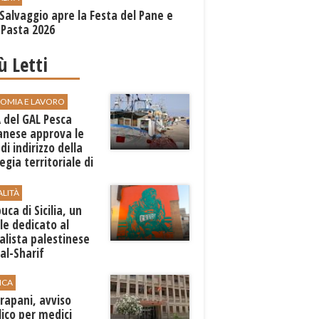
Salvaggio apre la Festa del Pane e
 Pasta 2026
iù Letti
OMIA E LAVORO
A del GAL Pesca
anese approva le
 di indirizzo della
egia territoriale di
ppo
ALITÀ
ca di Sicilia, un
e dedicato al
alista palestinese
al-Sharif
ICA
rapani, avviso
ico per medici