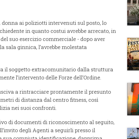
onna ai poliziotti intervenuti sul posto, lo
ichiedente in quanto costui avrebbe arrecato, in
ti del suo esercizio commerciale - dopo aver
lla sala ginnica, l’avrebbe molestata
va il soggetto extracomunitario dalla struttura
nte l’intervento delle Forze dell’Ordine.
sciva a rintracciare prontamente il presunto
etri di distanza dal centro fitness, così
izia nei suoi confronti.
privo di documenti di riconoscimento al seguito,
invito degli Agenti a seguirli presso il
a sua compiuta identificazione, dapprima