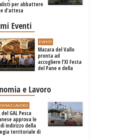
alisti per abbattere
ste d'attesa
imi Eventi
EVENTI
Mazara del Vallo
pronta ad
accogliere l'XI Festa
del Pane e della
Pasta
nomia e Lavoro
OMIA E LAVORO
A del GAL Pesca
anese approva le
 di indirizzo della
egia territoriale di
ppo