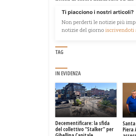
Ti piacciono i nostri articoli?
Non perderti le notizie più impo
notizie del giorno
iscrivendoti
TAG
IN EVIDENZA
Decementificare: la sfida
Santa 
del collettivo “Stalker” per
Piera
Gibellina Capitale
asses