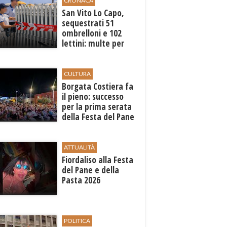
CRONACA
San Vito Lo Capo,
sequestrati 51
ombrelloni e 102
lettini: multe per
6.160 euro
CULTURA
​Borgata Costiera fa
il pieno: successo
per la prima serata
della Festa del Pane
e della Pasta
ATTUALITÀ
Fiordaliso alla Festa
del Pane e della
Pasta 2026
POLITICA