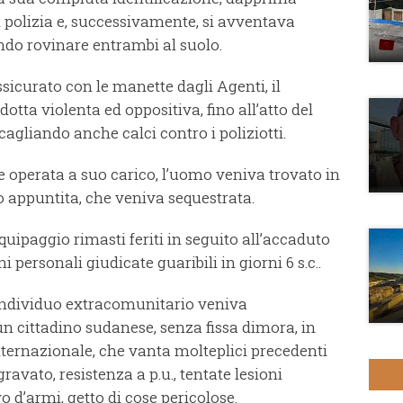
 polizia e, successivamente, si avventava
ndo rovinare entrambi al suolo.
icurato con le manette dagli Agenti, il
otta violenta ed oppositiva, fino all’atto del
agliando anche calci contro i poliziotti.
 operata a suo carico, l’uomo veniva trovato in
o appuntita, che veniva sequestrata.
uipaggio rimasti feriti in seguito all’accaduto
 personali giudicate guaribili in giorni 6 s.c..
l’individuo extracomunitario veniva
n cittadino sudanese, senza fissa dimora, in
nternazionale, che vanta molteplici precedenti
avato, resistenza a p.u., tentate lesioni
 d’armi, getto di cose pericolose.