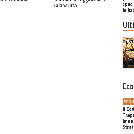
speci
Salaparuta
le li
Ult
Eco
ECON
Il Cd
Trap
linee
Strat
svilu