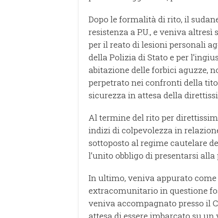
Dopo le formalità di rito, il sudan
resistenza a P.U., e veniva altres
per il reato di lesioni personali
della Polizia di Stato e per l’ingiu
abitazione delle forbici aguzze, n
perpetrato nei confronti della tito
sicurezza in attesa della direttiss
Al termine del rito per direttissim
indizi di colpevolezza in relazione
sottoposto al regime cautelare d
l’unito obbligo di presentarsi alla 
In ultimo, veniva appurato come la
extracomunitario in questione fos
veniva accompagnato presso il CPR
attesa di essere imbarcato su un v