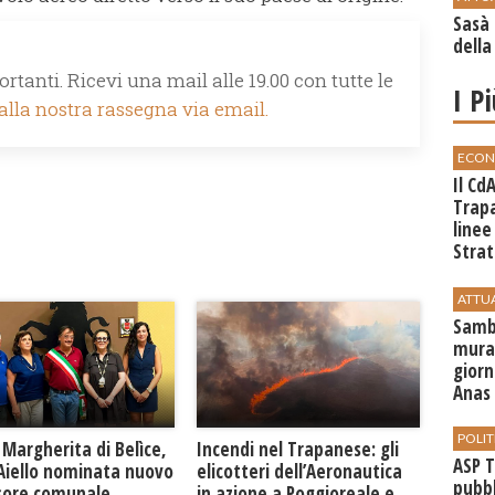
Sasà 
della
rtanti. Ricevi una mail alle 19.00 con tutte le
I P
 alla nostra rassegna via email.
ECON
Il Cd
Trap
linee
Strat
svilu
ATTU
Sambu
mural
giorn
Anas 
POLIT
Margherita di Belìce,
Incendi nel Trapanese: gli
ASP T
 Aiello nominata nuovo
elicotteri dell’Aeronautica
pubbl
sore comunale
in azione a Poggioreale e