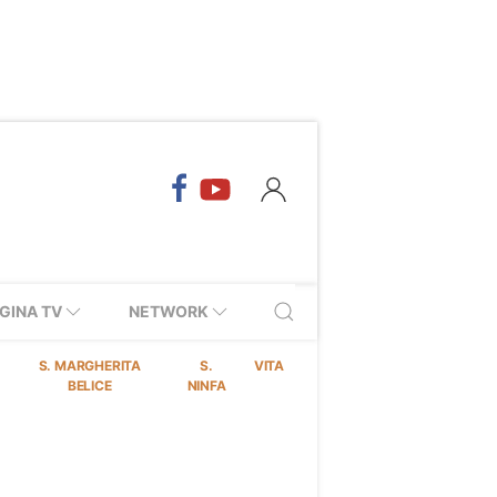
GINA TV
NETWORK
S. MARGHERITA
S.
VITA
BELICE
NINFA