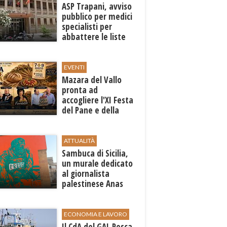
ASP Trapani, avviso
pubblico per medici
specialisti per
abbattere le liste
d'attesa
EVENTI
Mazara del Vallo
pronta ad
accogliere l'XI Festa
del Pane e della
Pasta
ATTUALITÀ
Sambuca di Sicilia,
un murale dedicato
al giornalista
palestinese Anas
al-Sharif
ECONOMIA E LAVORO
Il CdA del GAL Pesca