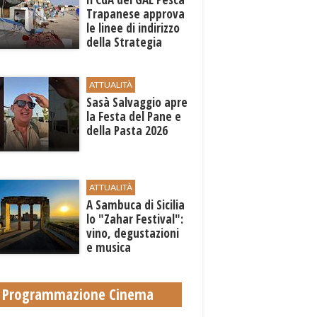
Trapanese approva
le linee di indirizzo
della Strategia
territoriale di
sviluppo
ATTUALITÀ
Sasà Salvaggio apre
la Festa del Pane e
della Pasta 2026
ATTUALITÀ
A Sambuca di Sicilia
lo "Zahar Festival":
vino, degustazioni
e musica
Programmazione Cinema