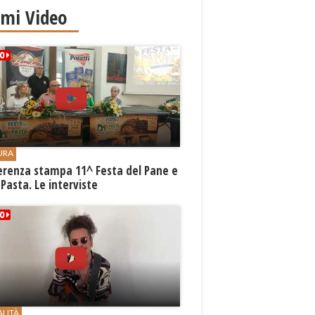
imi Video
URA
erenza stampa 11^ Festa del Pane e
 Pasta. Le interviste
ALITÀ