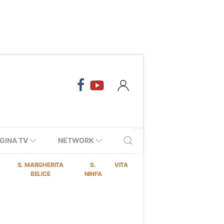
GINA TV
NETWORK
S. MARGHERITA
S.
VITA
BELICE
NINFA