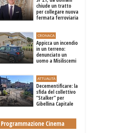
chiude un tratto
per collegare nuova
fermata ferroviaria
all’aeroporto di
Birgi
CRONACA
Appicca un incendio
in un terreno:
denunciato un
uomo a Misiliscemi
ATTUALITÀ
Decementificare: la
sfida del collettivo
“Stalker” per
Gibellina Capitale
Programmazione Cinema