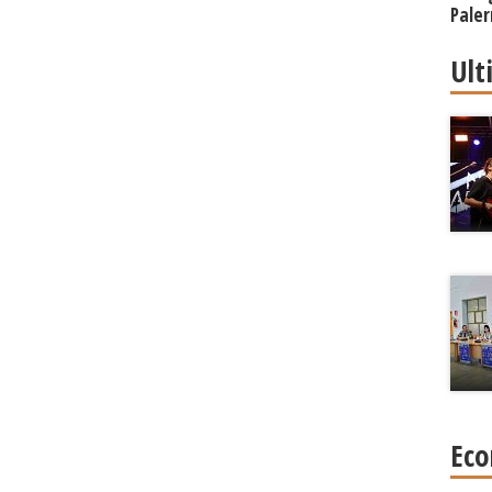
Paler
Regi
Ult
Eco