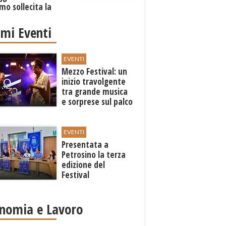
mo sollecita la
one
imi Eventi
EVENTI
Mezzo Festival: un
inizio travolgente
tra grande musica
e sorprese sul palco
EVENTI
Presentata a
Petrosino la terza
edizione del
Festival
Internazione della
Canzone Italiana
"Voci dal
nomia e Lavoro
Mediterraneo"