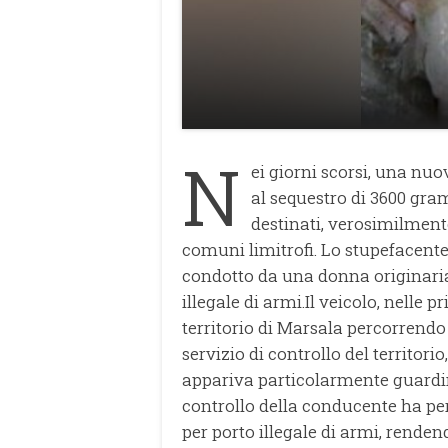
N
ei giorni scorsi, una nuo
al sequestro di 3600 gra
destinati, verosimilmente
comuni limitrofi. Lo stupefacente
condotto da una donna originaria
illegale di armi.Il veicolo, nelle 
territorio di Marsala percorrendo s
servizio di controllo del territori
appariva particolarmente guarding
controllo della conducente ha per
per porto illegale di armi, rende