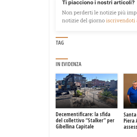
Ti piacciono i nostri articoli?
Non perderti le notizie più impo
notizie del giorno
iscrivendoti
TAG
IN EVIDENZA
Decementificare: la sfida
Santa 
del collettivo “Stalker” per
Piera
Gibellina Capitale
asses