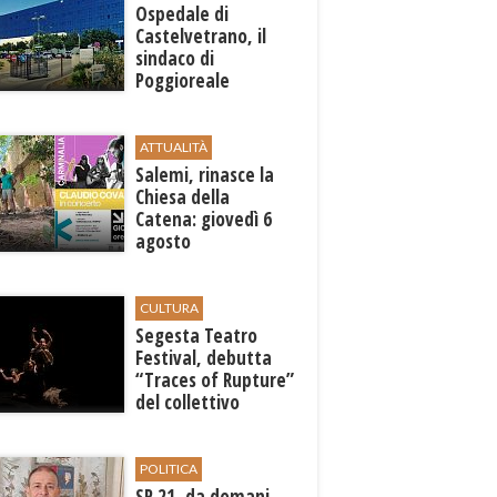
Ospedale di
Castelvetrano, il
sindaco di
Poggioreale
Carmelo Palermo
sollecita la Regione
ATTUALITÀ
Salemi, rinasce la
Chiesa della
Catena: giovedì 6
agosto
l'inaugurazione con
"Carminalia"
CULTURA
Segesta Teatro
Festival, debutta
“Traces of Rupture”
del collettivo
libanese Zoukak
POLITICA
SP 21, da domani