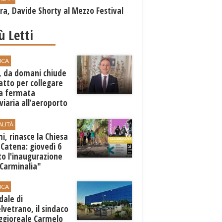
a, Davide Shorty al Mezzo Festival
iù Letti
ICA
, da domani chiude
atto per collegare
a fermata
viaria all’aeroporto
gi
ALITÀ
i, rinasce la Chiesa
 Catena: giovedì 6
o l'inaugurazione
"Carminalia"
ICA
dale di
lvetrano, il sindaco
ggioreale Carmelo