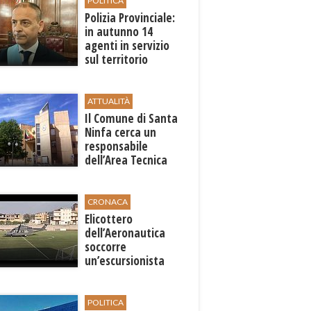
POLITICA
Polizia Provinciale:
in autunno 14
agenti in servizio
sul territorio
ATTUALITÀ
Il Comune di ​Santa
Ninfa cerca un
responsabile
dell’Area Tecnica
CRONACA
Elicottero
dell’Aeronautica
soccorre
un’escursionista
ferita nella riserva
dello Zingaro
POLITICA