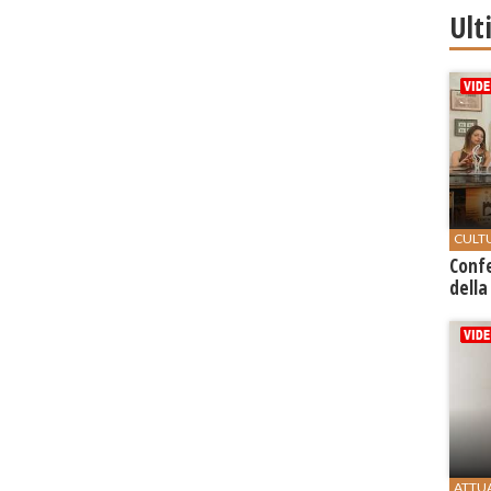
Ult
CULT
Conf
della
ATTU