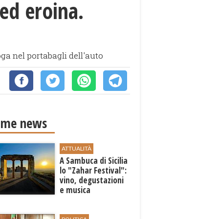
 ed eroina.
oga nel portabagli dell'auto
ime news
ATTUALITÀ
A Sambuca di Sicilia
lo "Zahar Festival":
vino, degustazioni
e musica