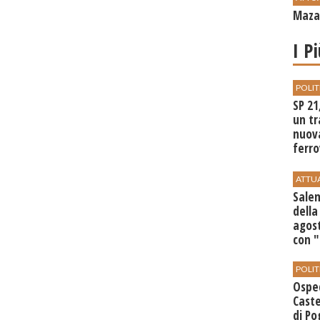
Mazar
I P
POLIT
SP 21
un tr
nuov
ferro
di Bir
ATTU
Salem
della
agost
con 
POLIT
Ospe
Caste
di Po