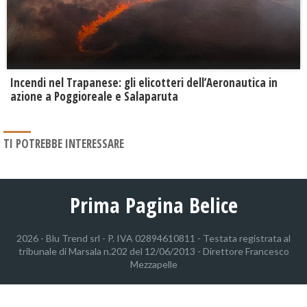
Incendi nel Trapanese: gli elicotteri dell’Aeronautica in
azione a Poggioreale e Salaparuta
TI POTREBBE INTERESSARE
Prima Pagina Belice
2026 - Blu Trend srl - P. IVA 02894610811 - Testata registrata al
tribunale di Marsala n.202 del 12/06/2013 - Direttore Francesco
Mezzapelle