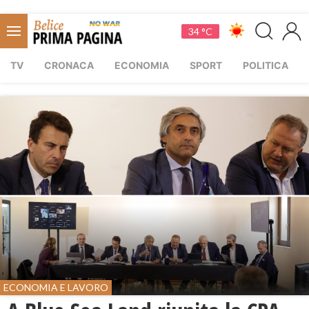
34 °C
TV
CRONACA
ECONOMIA
SPORT
POLITICA
ECONOMIA E LAVORO