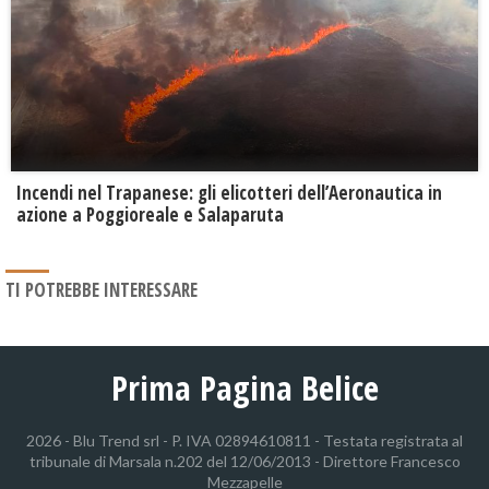
Incendi nel Trapanese: gli elicotteri dell’Aeronautica in
azione a Poggioreale e Salaparuta
TI POTREBBE INTERESSARE
Prima Pagina Belice
2026 - Blu Trend srl - P. IVA 02894610811 - Testata registrata al
tribunale di Marsala n.202 del 12/06/2013 - Direttore Francesco
Mezzapelle