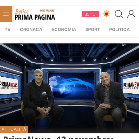
33 °C
TV
CRONACA
ECONOMIA
SPORT
POLITICA
ATTUALITÀ