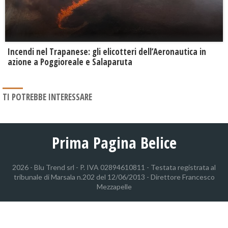
Incendi nel Trapanese: gli elicotteri dell’Aeronautica in
azione a Poggioreale e Salaparuta
TI POTREBBE INTERESSARE
Prima Pagina Belice
2026 - Blu Trend srl - P. IVA 02894610811 - Testata registrata al
tribunale di Marsala n.202 del 12/06/2013 - Direttore Francesco
Mezzapelle