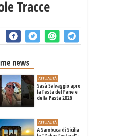
ole Tracce
ime news
ATTUALITÀ
Sasà Salvaggio apre
la Festa del Pane e
della Pasta 2026
ATTUALITÀ
A Sambuca di Sicilia
lo "Zahar Festival":