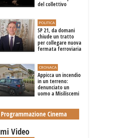
del collettivo
libanese Zoukak
POLITICA
SP 21, da domani
chiude un tratto
per collegare nuova
fermata ferroviaria
all’aeroporto di
Birgi
CRONACA
Appicca un incendio
in un terreno:
denunciato un
uomo a Misiliscemi
Programmazione Cinema
imi Video