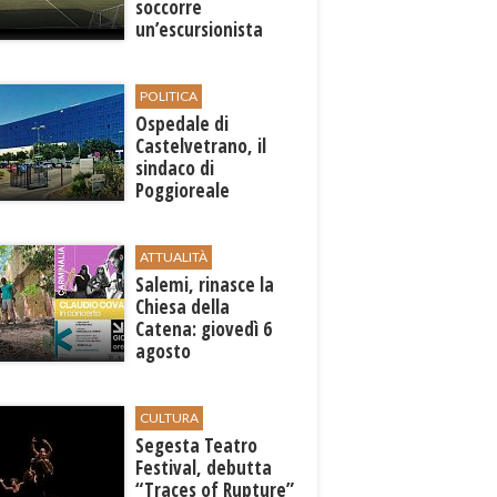
soccorre
un’escursionista
ferita nella riserva
dello Zingaro
POLITICA
Ospedale di
Castelvetrano, il
sindaco di
Poggioreale
Carmelo Palermo
sollecita la Regione
ATTUALITÀ
Salemi, rinasce la
Chiesa della
Catena: giovedì 6
agosto
l'inaugurazione con
"Carminalia"
CULTURA
Segesta Teatro
Festival, debutta
“Traces of Rupture”