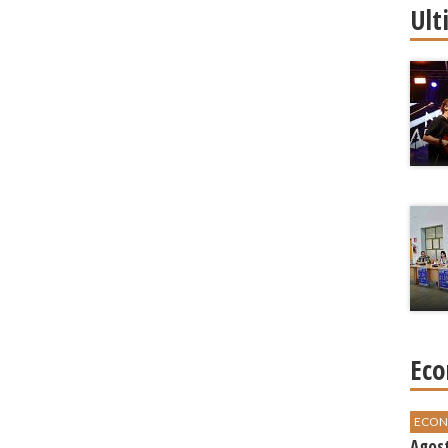
Ult
Eco
ECON
Agos