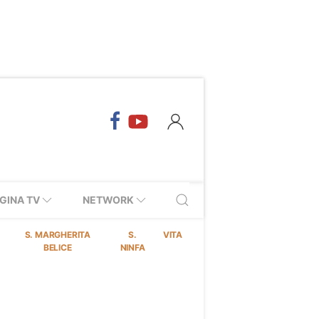
GINA TV
NETWORK
S. MARGHERITA
S.
VITA
BELICE
NINFA