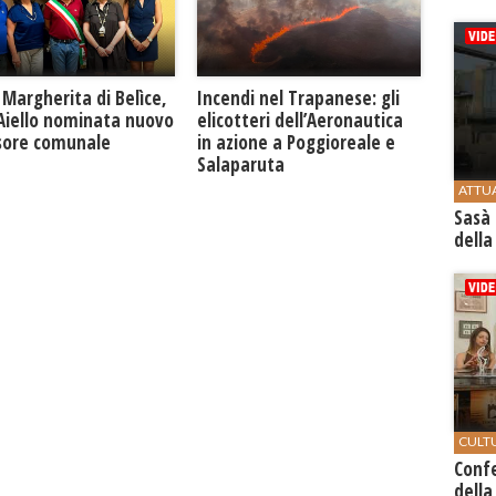
Margherita di Belìce,
Incendi nel Trapanese: gli
 Aiello nominata nuovo
elicotteri dell’Aeronautica
sore comunale
in azione a Poggioreale e
Salaparuta
ATTU
Sasà 
della
CULT
Conf
della