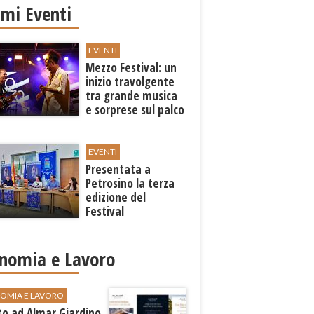
imi Eventi
EVENTI
Mezzo Festival: un
inizio travolgente
tra grande musica
e sorprese sul palco
EVENTI
Presentata a
Petrosino la terza
edizione del
Festival
Internazione della
Canzone Italiana
"Voci dal
nomia e Lavoro
Mediterraneo"
OMIA E LAVORO
to ad Almar Giardino