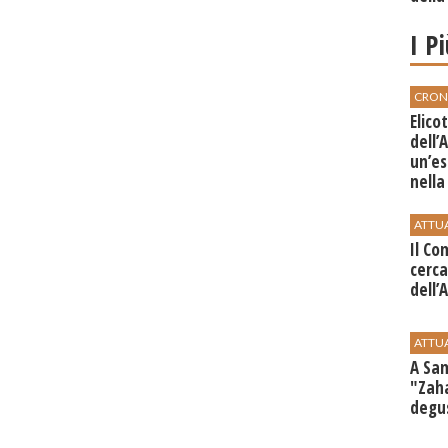
I P
CRON
Elico
dell’
un’es
nella
Zing
ATTU
Il Co
cerca
dell’
ATTU
A Sam
"Zaha
degu