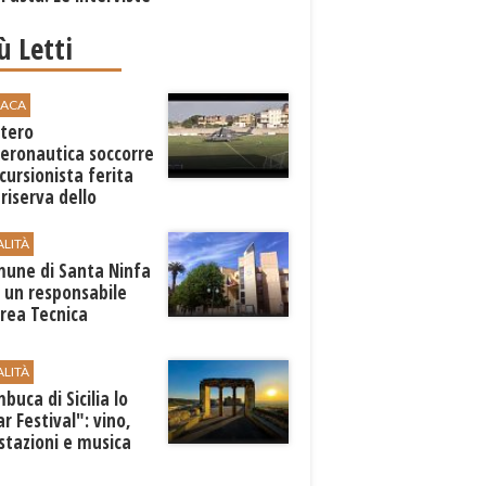
iù Letti
ACA
ttero
Aeronautica soccorre
cursionista ferita
 riserva dello
aro
ALITÀ
mune di ​Santa Ninfa
 un responsabile
Area Tecnica
ALITÀ
buca di Sicilia lo
r Festival": vino,
stazioni e musica