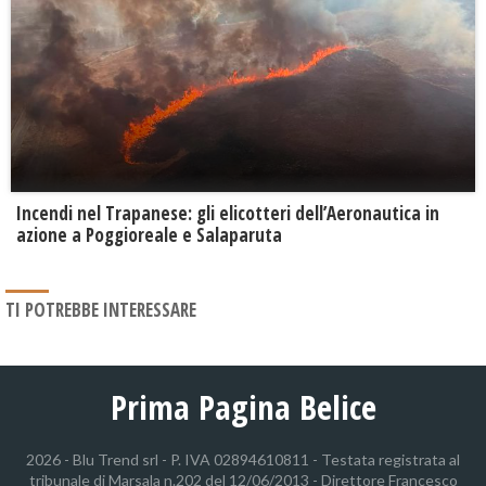
Incendi nel Trapanese: gli elicotteri dell’Aeronautica in
azione a Poggioreale e Salaparuta
TI POTREBBE INTERESSARE
Prima Pagina Belice
2026 - Blu Trend srl - P. IVA 02894610811 - Testata registrata al
tribunale di Marsala n.202 del 12/06/2013 - Direttore Francesco