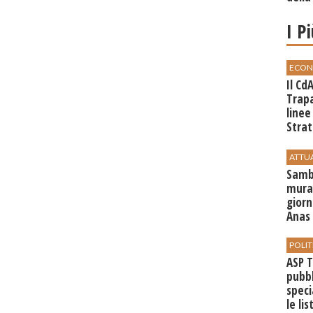
I P
ECON
Il Cd
Trap
linee
Strat
svilu
ATTU
Sambu
mural
giorn
Anas 
POLIT
ASP T
pubbl
speci
le li