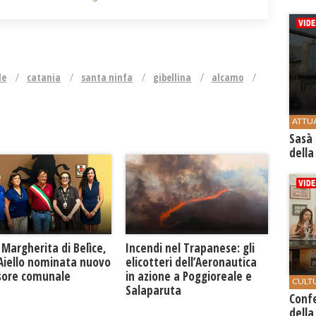
le
catania
santa ninfa
gibellina
alcamo
ATTU
Sasà 
della
Margherita di Belìce,
Incendi nel Trapanese: gli
 Aiello nominata nuovo
elicotteri dell’Aeronautica
sore comunale
in azione a Poggioreale e
CULT
Salaparuta
Conf
della