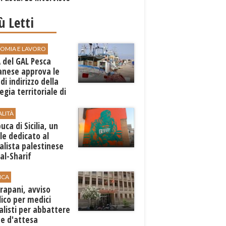
iù Letti
OMIA E LAVORO
A del GAL Pesca
anese approva le
 di indirizzo della
egia territoriale di
ppo
ALITÀ
ca di Sicilia, un
e dedicato al
alista palestinese
al-Sharif
ICA
rapani, avviso
ico per medici
alisti per abbattere
ste d'attesa