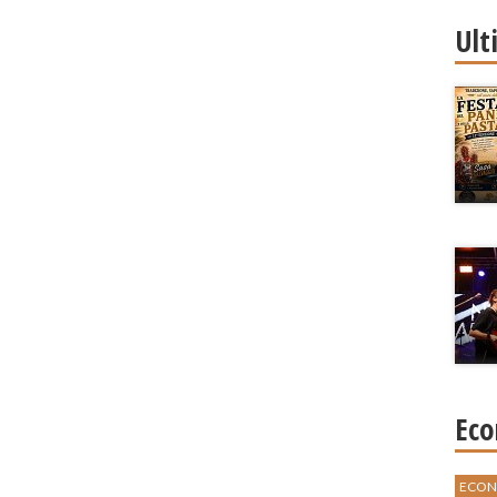
Ult
Eco
ECON