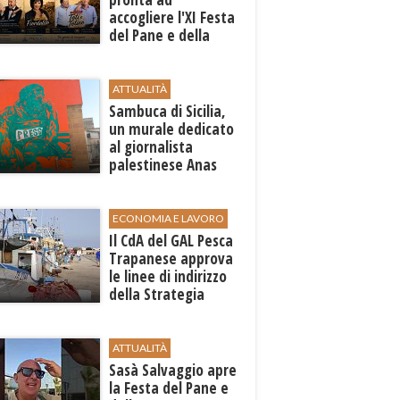
accogliere l'XI Festa
del Pane e della
Pasta
ATTUALITÀ
Sambuca di Sicilia,
un murale dedicato
al giornalista
palestinese Anas
al-Sharif
ECONOMIA E LAVORO
Il CdA del GAL Pesca
Trapanese approva
le linee di indirizzo
della Strategia
territoriale di
sviluppo
ATTUALITÀ
Sasà Salvaggio apre
la Festa del Pane e