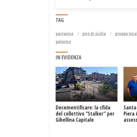
TAG
partanna
giro di sicilia
gruppo loca
palermo
IN EVIDENZA
Decementificare: la sfida
Santa 
del collettivo “Stalker” per
Piera
Gibellina Capitale
asses