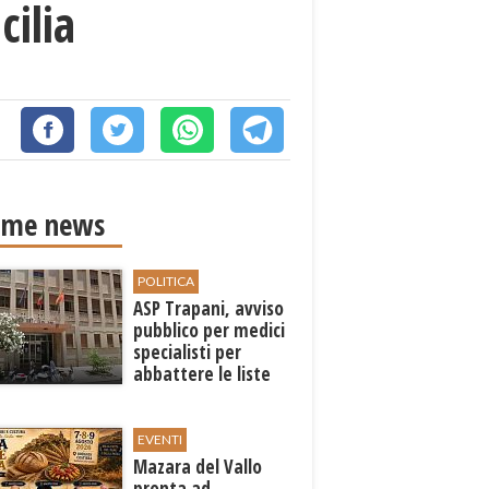
cilia
ime news
POLITICA
ASP Trapani, avviso
pubblico per medici
specialisti per
abbattere le liste
d'attesa
EVENTI
Mazara del Vallo
pronta ad