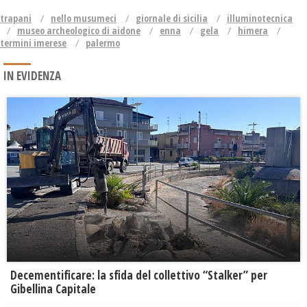
trapani
nello musumeci
giornale di sicilia
illuminotecnica
museo archeologico di aidone
enna
gela
himera
termini imerese
palermo
IN EVIDENZA
Decementificare: la sfida del collettivo “Stalker” per
Gibellina Capitale