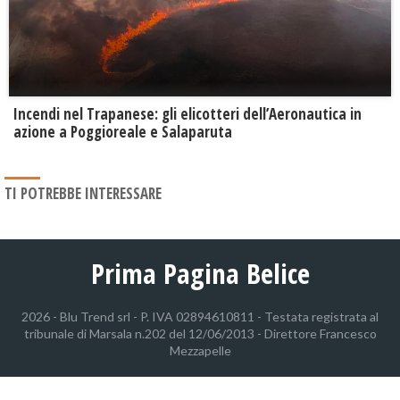
Incendi nel Trapanese: gli elicotteri dell’Aeronautica in
azione a Poggioreale e Salaparuta
TI POTREBBE INTERESSARE
Prima Pagina Belice
2026 - Blu Trend srl - P. IVA 02894610811 - Testata registrata al
tribunale di Marsala n.202 del 12/06/2013 - Direttore Francesco
Mezzapelle