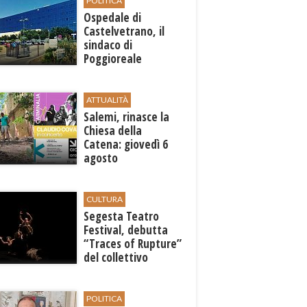
POLITICA
Ospedale di
Castelvetrano, il
sindaco di
Poggioreale
Carmelo Palermo
sollecita la Regione
ATTUALITÀ
Salemi, rinasce la
Chiesa della
Catena: giovedì 6
agosto
l'inaugurazione con
"Carminalia"
CULTURA
Segesta Teatro
Festival, debutta
“Traces of Rupture”
del collettivo
libanese Zoukak
POLITICA