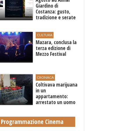
Giardino di
Costanza: gusto,
tradizione e serate
esclusive aperte
anche agli ospiti
esterni
CULTURA
​Mazara, conclusa la
terza edizione di
Mezzo Festival
CRONACA
Coltivava marijuana
in un
appartamento:
arrestato un uomo
a Trapani
Programmazione Cinema