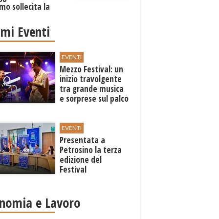
mo sollecita la
one
imi Eventi
EVENTI
Mezzo Festival: un
inizio travolgente
tra grande musica
e sorprese sul palco
EVENTI
Presentata a
Petrosino la terza
edizione del
Festival
Internazione della
Canzone Italiana
"Voci dal
nomia e Lavoro
Mediterraneo"