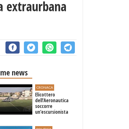
da extraurbana
ime news
CRONACA
Elicottero
dell’Aeronautica
soccorre
un’escursionista
ferita nella riserva
dello Zingaro