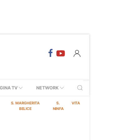
GINA TV
NETWORK
S. MARGHERITA
S.
VITA
BELICE
NINFA