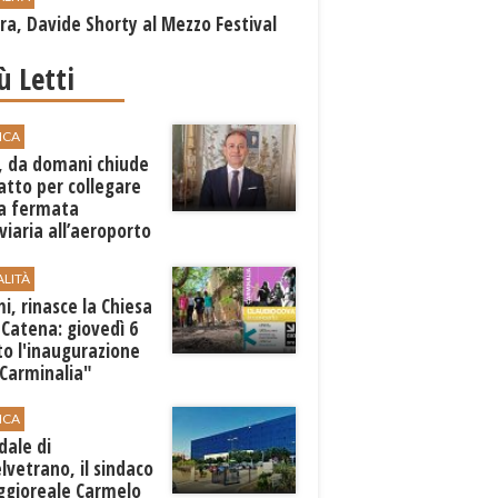
a, Davide Shorty al Mezzo Festival
iù Letti
ICA
, da domani chiude
atto per collegare
a fermata
viaria all’aeroporto
gi
ALITÀ
i, rinasce la Chiesa
 Catena: giovedì 6
o l'inaugurazione
"Carminalia"
ICA
dale di
lvetrano, il sindaco
ggioreale Carmelo