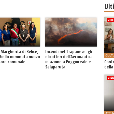
Ult
Margherita di Belìce,
Incendi nel Trapanese: gli
CULT
 Aiello nominata nuovo
elicotteri dell’Aeronautica
sore comunale
in azione a Poggioreale e
Conf
Salaparuta
della
ATTU