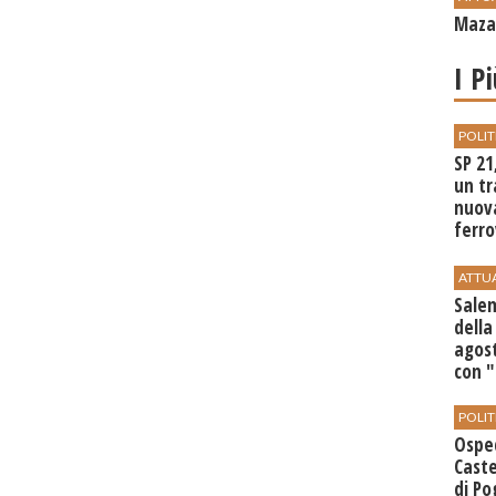
Mazar
I P
POLIT
SP 21
un tr
nuov
ferro
di Bir
ATTU
Salem
della
agost
con 
POLIT
Ospe
Caste
di Po