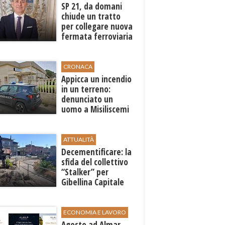
SP 21, da domani
chiude un tratto
per collegare nuova
fermata ferroviaria
all’aeroporto di
Birgi
CRONACA
Appicca un incendio
in un terreno:
denunciato un
uomo a Misiliscemi
ATTUALITÀ
Decementificare: la
sfida del collettivo
“Stalker” per
Gibellina Capitale
ECONOMIA E LAVORO
Agosto ad Almar