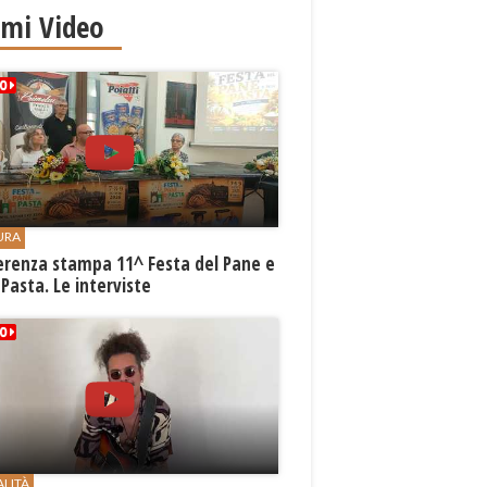
imi Video
URA
erenza stampa 11^ Festa del Pane e
 Pasta. Le interviste
ALITÀ