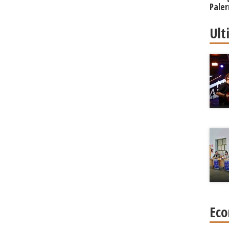
Paler
Regi
Ult
Eco