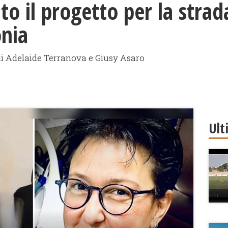
ato il progetto per la stra
onia
li Adelaide Terranova e Giusy Asaro
Ult