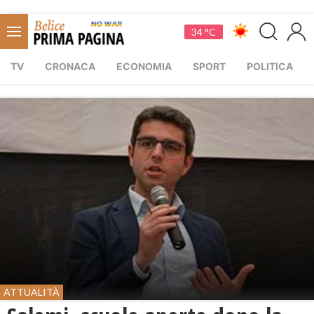
34 °C
TV
CRONACA
ECONOMIA
SPORT
POLITICA
ATTUALITÀ