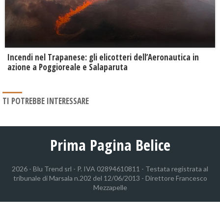
Incendi nel Trapanese: gli elicotteri dell’Aeronautica in
azione a Poggioreale e Salaparuta
TI POTREBBE INTERESSARE
Prima Pagina Belice
2026 - Blu Trend srl - P. IVA 02894610811 - Testata registrata al
tribunale di Marsala n.202 del 12/06/2013 - Direttore Francesco
Mezzapelle