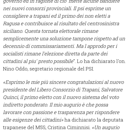
governo ed in ragione di cio' mette alcune bandiere
nei nuovi consorzi provinciali. Il psi esprime un
consigliere a trapani ed il primo dei non eletti a
Ragusa e contribuisce al risultato del centrosinistra
siciliano. Questa tornata elettorale rimane
semplicemente una soluzione tampone rispetto ad un
decennio di commissariamenti. Ma l approdo per i
socialisti rimane l'elezione diretta da parte dei
cittadini al piu' presto possibile
". Lo ha dichiarato l'on.
Nino Oddo, segretario regionale del PSI.
«
Esprimo le mie più sincere congratulazioni al nuovo
presidente del
Libero
Consorzio di Trapani,
Salvatore
Quinci,
il primo eletto con il
nuovo sistema del voto
indiretto ponderato.
Il mio augurio è che possa
lavorare con passione e trasparenza per rispondere
alle esigenze dei cittadini
»
ha dichiarato la deputata
trapanese del M5S, Cristina Ciminnisi.
«Un augurio