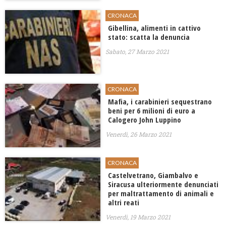
CRONACA
Gibellina, alimenti in cattivo
stato: scatta la denuncia
Sabato, 27 Marzo 2021
CRONACA
Mafia, i carabinieri sequestrano
beni per 6 milioni di euro a
Calogero John Luppino
Venerdì, 26 Marzo 2021
CRONACA
Castelvetrano, Giambalvo e
Siracusa ulteriormente denunciati
per maltrattamento di animali e
altri reati
Venerdì, 19 Marzo 2021