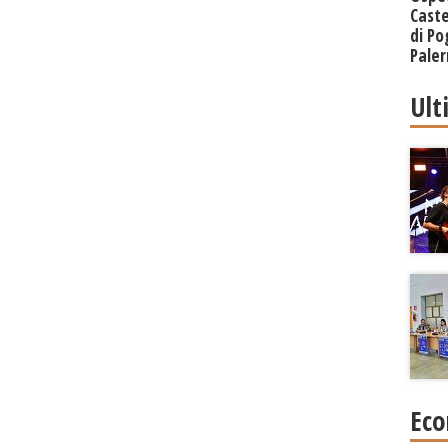
Caste
di Po
Paler
Regi
Ult
Eco