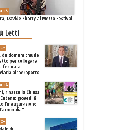
ALITÀ
a, Davide Shorty al Mezzo Festival
iù Letti
ICA
, da domani chiude
atto per collegare
a fermata
viaria all’aeroporto
gi
ALITÀ
i, rinasce la Chiesa
 Catena: giovedì 6
o l'inaugurazione
"Carminalia"
ICA
dale di