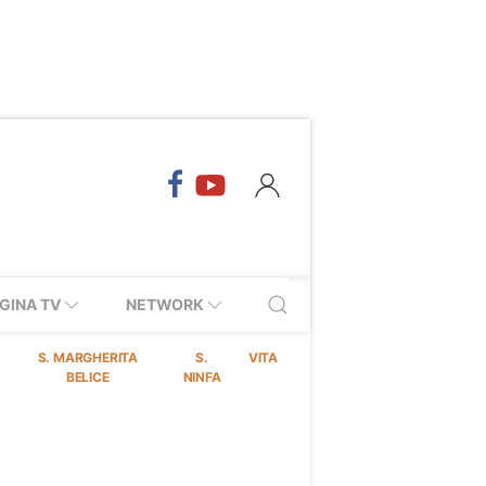
GINA TV
NETWORK
S. MARGHERITA
S.
VITA
BELICE
NINFA