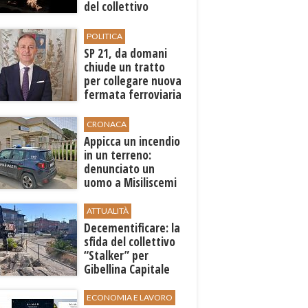
del collettivo
libanese Zoukak
POLITICA
SP 21, da domani
chiude un tratto
per collegare nuova
fermata ferroviaria
all’aeroporto di
Birgi
CRONACA
Appicca un incendio
in un terreno:
denunciato un
uomo a Misiliscemi
ATTUALITÀ
Decementificare: la
sfida del collettivo
“Stalker” per
Gibellina Capitale
ECONOMIA E LAVORO