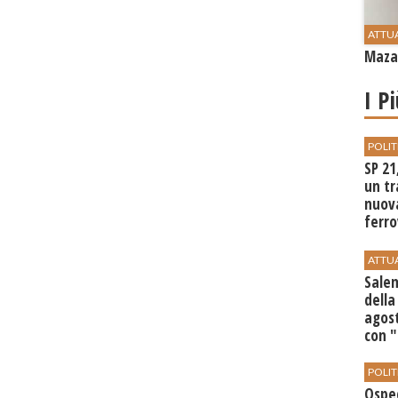
ATTU
Mazar
I P
POLIT
SP 21
un tr
nuov
ferro
di Bir
ATTU
Salem
della
agost
con 
POLIT
Ospe