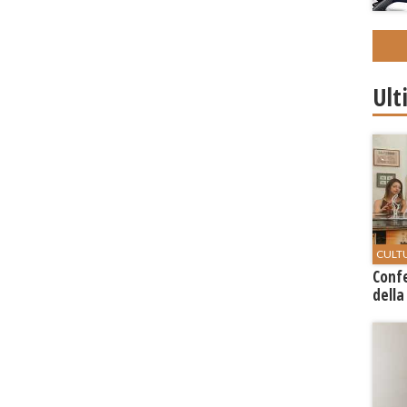
Ult
CULT
Conf
della