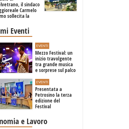
lvetrano, il sindaco
ggioreale Carmelo
mo sollecita la
one
imi Eventi
EVENTI
Mezzo Festival: un
inizio travolgente
tra grande musica
e sorprese sul palco
EVENTI
Presentata a
Petrosino la terza
edizione del
Festival
Internazione della
Canzone Italiana
nomia e Lavoro
"Voci dal