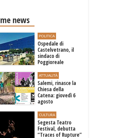
ime news
POLITICA
Ospedale di
Castelvetrano, il
sindaco di
Poggioreale
Carmelo Palermo
sollecita la Regione
ATTUALITÀ
Salemi, rinasce la
Chiesa della
Catena: giovedì 6
agosto
l'inaugurazione con
"Carminalia"
CULTURA
Segesta Teatro
Festival, debutta
“Traces of Rupture”