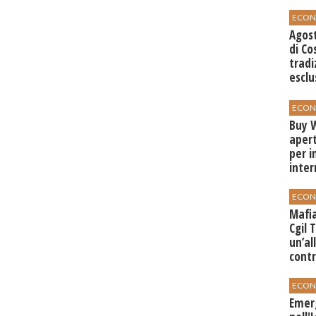
ECON
Agos
di Co
tradi
esclu
agli 
ECON
Buy W
apert
per i
inter
ECON
Mafia
Cgil 
un’al
contr
ECON
Emer