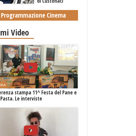
di Custonaci
Programmazione Cinema
imi Video
URA
erenza stampa 11^ Festa del Pane e
 Pasta. Le interviste