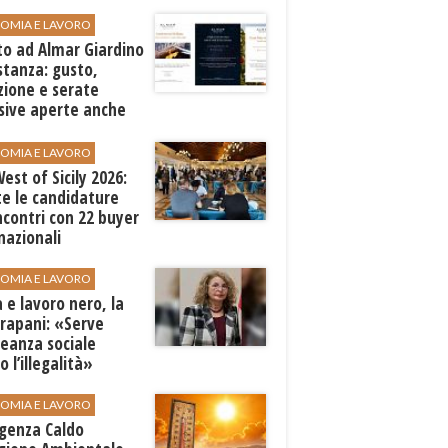
Mediterraneo"
OMIA E LAVORO
to ad Almar Giardino
stanza: gusto,
zione e serate
sive aperte anche
ospiti esterni
OMIA E LAVORO
est of Sicily 2026:
e le candidature
ncontri con 22 buyer
nazionali
OMIA E LAVORO
 e lavoro nero, la
Trapani: «Serve
leanza sociale
o l’illegalità»
OMIA E LAVORO
genza Caldo