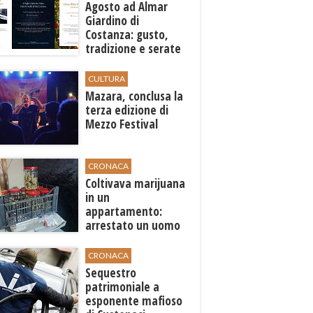
Agosto ad Almar
Giardino di
Costanza: gusto,
tradizione e serate
esclusive aperte
anche agli ospiti
CULTURA
esterni
​Mazara, conclusa la
terza edizione di
Mezzo Festival
CRONACA
Coltivava marijuana
in un
appartamento:
arrestato un uomo
a Trapani
CRONACA
Sequestro
patrimoniale a
esponente mafioso