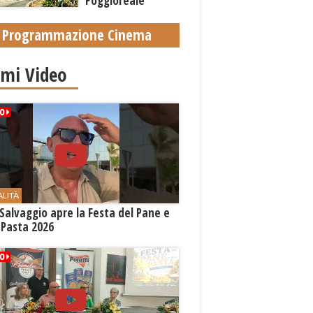
Poggioreale
Carmelo Palermo
sollecita la Regione
Programmazione Cinema
imi Video
ALITÀ
Salvaggio apre la Festa del Pane e
 Pasta 2026