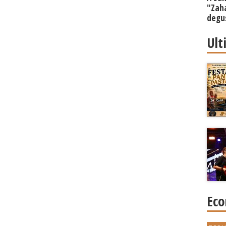
"Zaha
degu
Ult
Eco