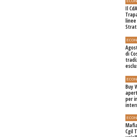
ECON
Il Cd
Trap
linee
Strat
svilu
ECON
Agos
di Co
tradi
esclu
agli 
ECON
Buy W
apert
per i
inter
ECON
Mafia
Cgil 