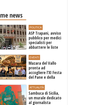
ime news
POLITICA
ASP Trapani, avviso
pubblico per medici
specialisti per
abbattere le liste
d'attesa
EVENTI
Mazara del Vallo
pronta ad
accogliere l'XI Festa
del Pane e della
Pasta
ATTUALITÀ
Sambuca di Sicilia,
un murale dedicato
al giornalista