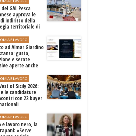
OMIA E LAVORO
A del GAL Pesca
anese approva le
 di indirizzo della
egia territoriale di
ppo
OMIA E LAVORO
to ad Almar Giardino
stanza: gusto,
zione e serate
sive aperte anche
ospiti esterni
OMIA E LAVORO
est of Sicily 2026:
e le candidature
ncontri con 22 buyer
nazionali
OMIA E LAVORO
 e lavoro nero, la
Trapani: «Serve