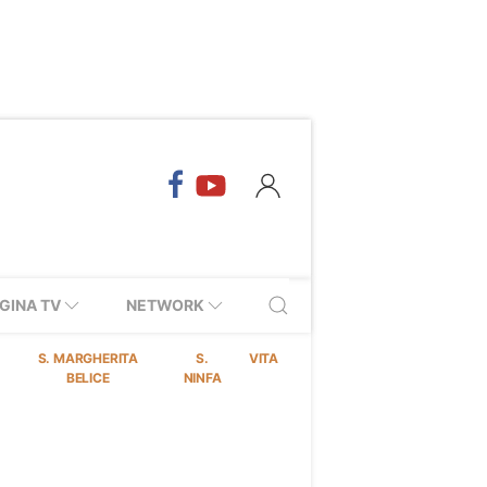
GINA TV
NETWORK
S. MARGHERITA
S.
VITA
BELICE
NINFA