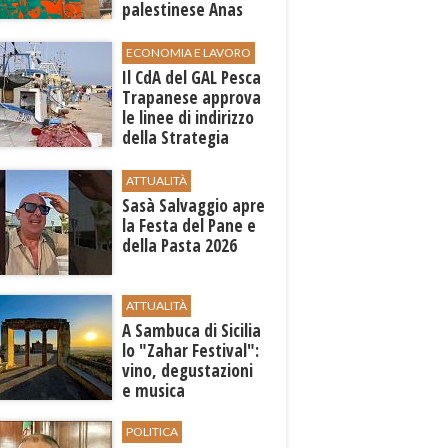
palestinese Anas
al-Sharif
ECONOMIA E LAVORO
Il CdA del GAL Pesca
Trapanese approva
le linee di indirizzo
della Strategia
territoriale di
sviluppo
ATTUALITÀ
Sasà Salvaggio apre
la Festa del Pane e
della Pasta 2026
ATTUALITÀ
A Sambuca di Sicilia
lo "Zahar Festival":
vino, degustazioni
e musica
POLITICA