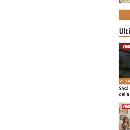
Ult
ATTU
Sasà 
della