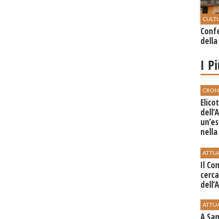
CULT
Conf
della
I P
CRON
Elico
dell’
un’es
nella
Zing
ATTU
Il Co
cerca
dell’
ATTU
A Sam