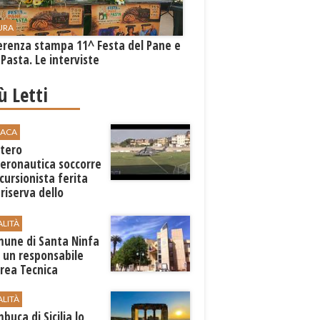
URA
erenza stampa 11^ Festa del Pane e
 Pasta. Le interviste
iù Letti
ACA
ttero
Aeronautica soccorre
cursionista ferita
 riserva dello
aro
ALITÀ
mune di ​Santa Ninfa
 un responsabile
Area Tecnica
ALITÀ
buca di Sicilia lo