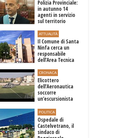
Polizia Provinciale:
in autunno 14
agenti in servizio
sul territorio
ATTUALITÀ
Il Comune di ​Santa
Ninfa cerca un
responsabile
dell’Area Tecnica
CRONACA
Elicottero
dell’Aeronautica
soccorre
un’escursionista
ferita nella riserva
dello Zingaro
POLITICA
Ospedale di
Castelvetrano, il
sindaco di