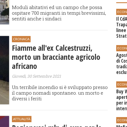
Moduli abitativi ed un campo che possa
ECON
ospitare 700 migranti in tempi brevissimi,
sentiti anche i sindaci
Il Cd
Trap
linee
Strat
CRONACA
svilu
Fiamme all'ex Calcestruzzi,
ECON
morto un bracciante agricolo
Agos
di Co
africano
tradi
esclu
Giovedì, 30 Settembre 2021
agli 
ECON
Un terribile incendio si è sviluppato presso
Buy W
il campo nomadi spontaneo. un morto e
apert
diversi i feriti
per i
inter
ATTUALITÀ
ECON