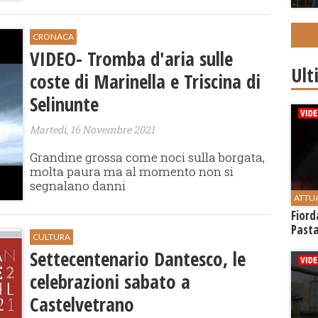
CRONACA
VIDEO- Tromba d'aria sulle
Ult
coste di Marinella e Triscina di
Selinunte
Martedì, 16 Novembre 2021
Grandine grossa come noci sulla borgata,
molta paura ma al momento non si
segnalano danni
ATTU
Fiord
Past
CULTURA
Settecentenario Dantesco, le
celebrazioni sabato a
Castelvetrano