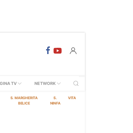
GINA TV
NETWORK
S. MARGHERITA
S.
VITA
BELICE
NINFA