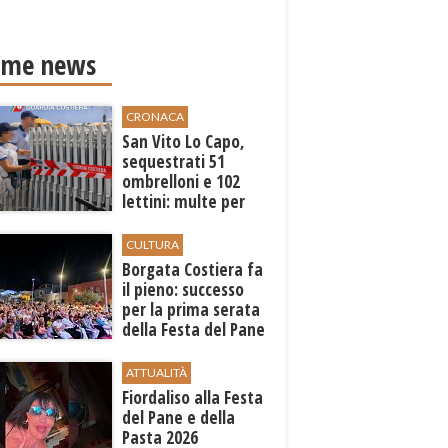
ime news
CRONACA
San Vito Lo Capo,
sequestrati 51
ombrelloni e 102
lettini: multe per
6.160 euro
CULTURA
​Borgata Costiera fa
il pieno: successo
per la prima serata
della Festa del Pane
e della Pasta
ATTUALITÀ
Fiordaliso alla Festa
del Pane e della
Pasta 2026