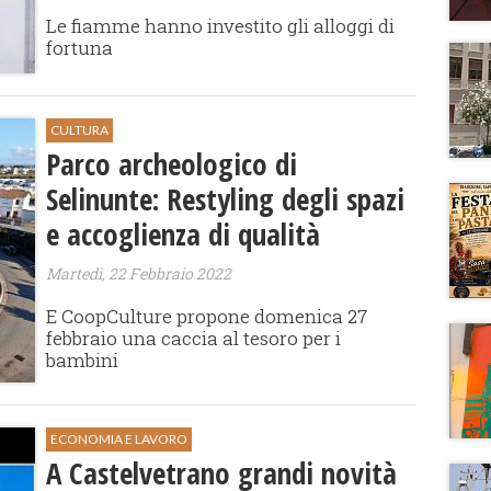
Le fiamme hanno investito gli alloggi di
fortuna
CULTURA
Parco archeologico di
Selinunte: Restyling degli spazi
e accoglienza di qualità
Martedì, 22 Febbraio 2022
E CoopCulture propone domenica 27
febbraio una caccia al tesoro per i
bambini
ECONOMIA E LAVORO
A Castelvetrano grandi novità