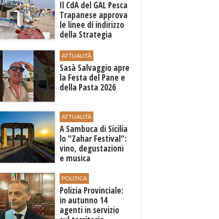
Il CdA del GAL Pesca
Trapanese approva
le linee di indirizzo
della Strategia
territoriale di
sviluppo
ATTUALITÀ
Sasà Salvaggio apre
la Festa del Pane e
della Pasta 2026
ATTUALITÀ
A Sambuca di Sicilia
lo "Zahar Festival":
vino, degustazioni
e musica
POLITICA
Polizia Provinciale:
in autunno 14
agenti in servizio