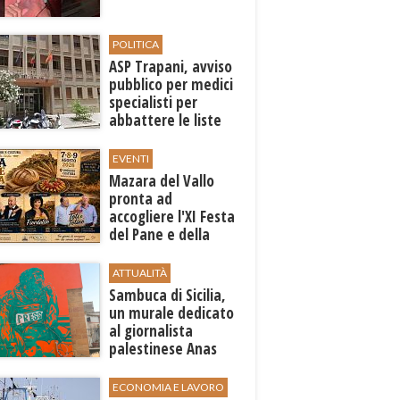
POLITICA
ASP Trapani, avviso
pubblico per medici
specialisti per
abbattere le liste
d'attesa
EVENTI
Mazara del Vallo
pronta ad
accogliere l'XI Festa
del Pane e della
Pasta
ATTUALITÀ
Sambuca di Sicilia,
un murale dedicato
al giornalista
palestinese Anas
al-Sharif
ECONOMIA E LAVORO