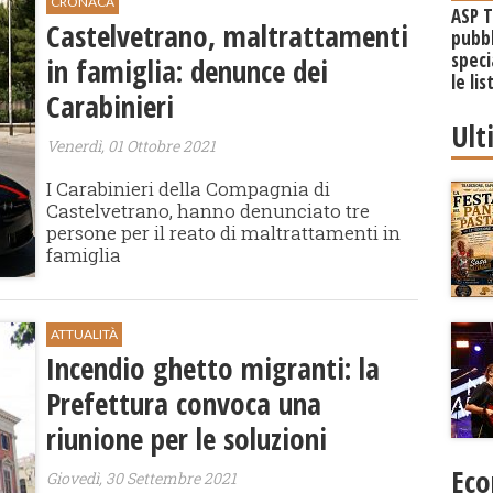
CRONACA
ASP T
Castelvetrano, maltrattamenti
pubbl
speci
in famiglia: denunce dei
le li
Carabinieri
Ult
Venerdì, 01 Ottobre 2021
I Carabinieri della Compagnia di
Castelvetrano, hanno denunciato tre
persone per il reato di maltrattamenti in
famiglia
ATTUALITÀ
Incendio ghetto migranti: la
Prefettura convoca una
riunione per le soluzioni
Eco
Giovedì, 30 Settembre 2021