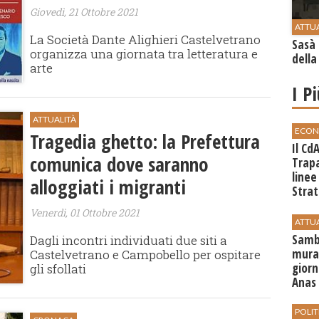
Giovedì, 21 Ottobre 2021
ATTU
La Società Dante Alighieri Castelvetrano
Sasà 
organizza una giornata tra letteratura e
della
arte
I P
ATTUALITÀ
ECON
Tragedia ghetto: la Prefettura
Il Cd
comunica dove saranno
Trap
linee
alloggiati i migranti
Strat
svilu
Venerdì, 01 Ottobre 2021
ATTU
Sambu
Dagli incontri individuati due siti a
mural
Castelvetrano e Campobello per ospitare
giorn
gli sfollati
Anas 
POLIT