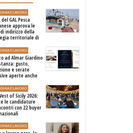
OMIA E LAVORO
A del GAL Pesca
anese approva le
 di indirizzo della
egia territoriale di
ppo
OMIA E LAVORO
to ad Almar Giardino
stanza: gusto,
zione e serate
sive aperte anche
ospiti esterni
OMIA E LAVORO
est of Sicily 2026:
e le candidature
ncontri con 22 buyer
nazionali
OMIA E LAVORO