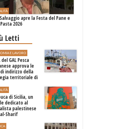
ALITÀ
Salvaggio apre la Festa del Pane e
 Pasta 2026
iù Letti
OMIA E LAVORO
A del GAL Pesca
anese approva le
 di indirizzo della
egia territoriale di
ppo
ALITÀ
ca di Sicilia, un
e dedicato al
alista palestinese
al-Sharif
ICA