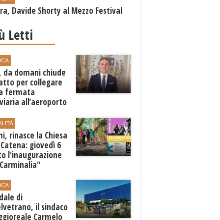
a, Davide Shorty al Mezzo Festival
iù Letti
ICA
, da domani chiude
atto per collegare
a fermata
viaria all’aeroporto
gi
ALITÀ
i, rinasce la Chiesa
 Catena: giovedì 6
o l'inaugurazione
"Carminalia"
ICA
dale di
lvetrano, il sindaco
ggioreale Carmelo