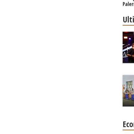
Paler
Regi
Ult
Eco