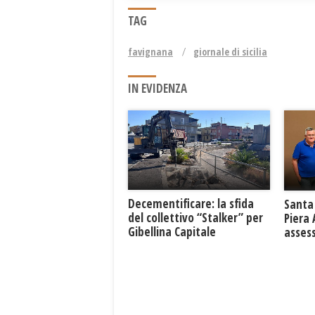
TAG
favignana
giornale di sicilia
IN EVIDENZA
Decementificare: la sfida
Santa 
del collettivo “Stalker” per
Piera
Gibellina Capitale
asses