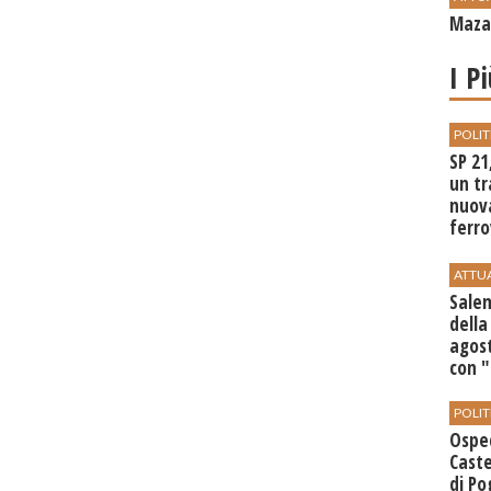
Mazar
I P
POLIT
SP 21
un tr
nuov
ferro
di Bir
ATTU
Salem
della
agost
con 
POLIT
Ospe
Caste
di Po