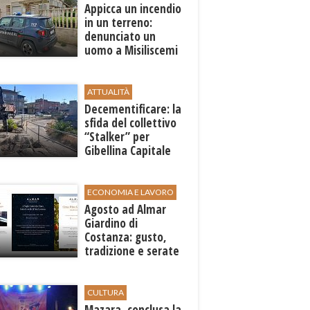
Appicca un incendio
in un terreno:
denunciato un
uomo a Misiliscemi
ATTUALITÀ
Decementificare: la
sfida del collettivo
“Stalker” per
Gibellina Capitale
ECONOMIA E LAVORO
Agosto ad Almar
Giardino di
Costanza: gusto,
tradizione e serate
esclusive aperte
anche agli ospiti
esterni
CULTURA
​Mazara, conclusa la