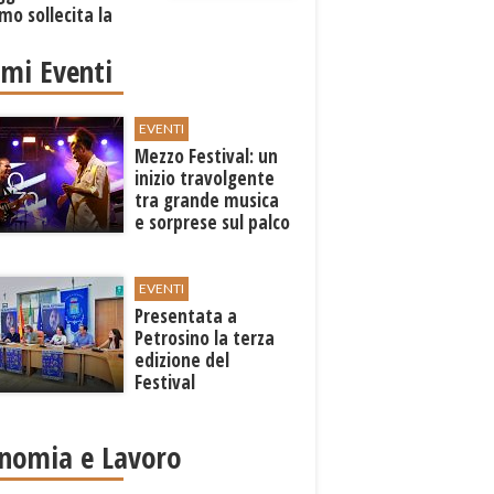
mo sollecita la
one
imi Eventi
EVENTI
Mezzo Festival: un
inizio travolgente
tra grande musica
e sorprese sul palco
EVENTI
Presentata a
Petrosino la terza
edizione del
Festival
Internazione della
Canzone Italiana
"Voci dal
nomia e Lavoro
Mediterraneo"