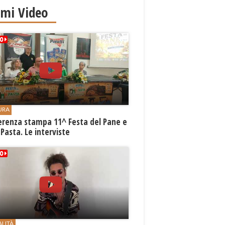
imi Video
URA
erenza stampa 11^ Festa del Pane e
 Pasta. Le interviste
ALITÀ