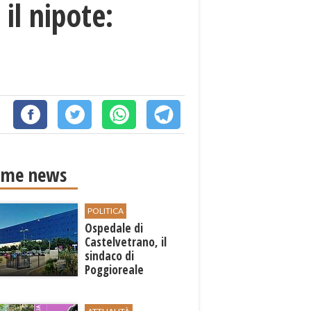
il nipote:
ime news
POLITICA
Ospedale di
Castelvetrano, il
sindaco di
Poggioreale
Carmelo Palermo
sollecita la Regione