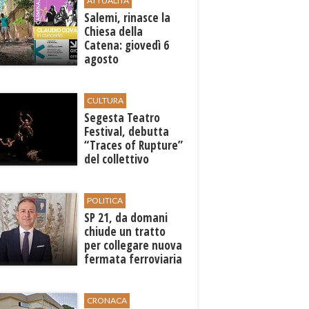
ATTUALITÀ
Salemi, rinasce la
Chiesa della
Catena: giovedì 6
agosto
l'inaugurazione con
"Carminalia"
CULTURA
Segesta Teatro
Festival, debutta
“Traces of Rupture”
del collettivo
libanese Zoukak
POLITICA
SP 21, da domani
chiude un tratto
per collegare nuova
fermata ferroviaria
all’aeroporto di
Birgi
CRONACA