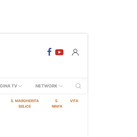
GINA TV
NETWORK
S. MARGHERITA
S.
VITA
BELICE
NINFA