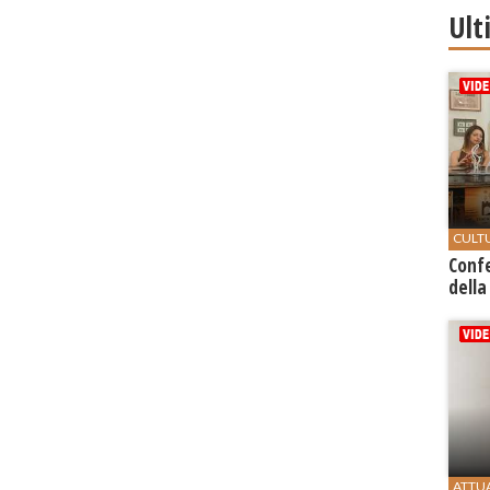
Ult
CULT
Conf
della
ATTU