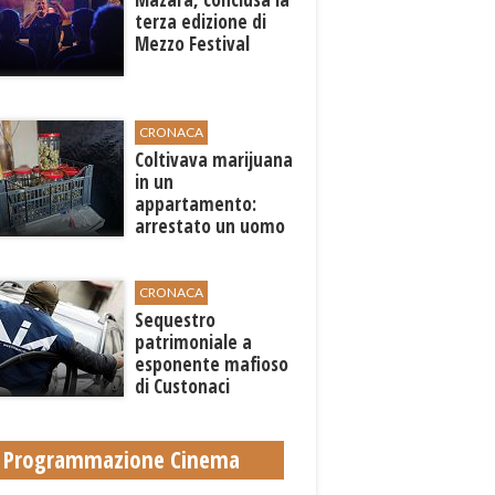
terza edizione di
Mezzo Festival
CRONACA
Coltivava marijuana
in un
appartamento:
arrestato un uomo
a Trapani
CRONACA
Sequestro
patrimoniale a
esponente mafioso
di Custonaci
Programmazione Cinema