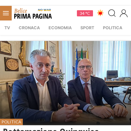
34 °C
TV
CRONACA
ECONOMIA
SPORT
POLITICA
POLITICA