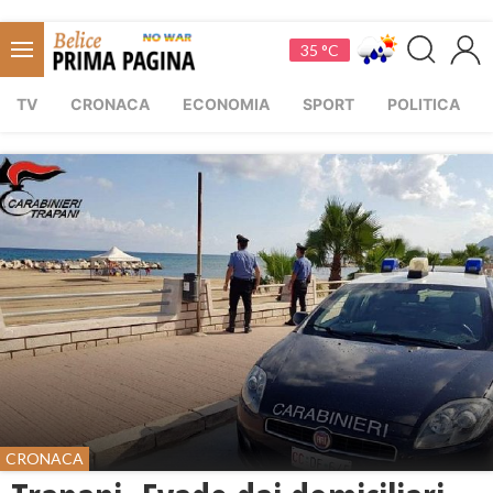
35 °C
TV
CRONACA
ECONOMIA
SPORT
POLITICA
CRONACA