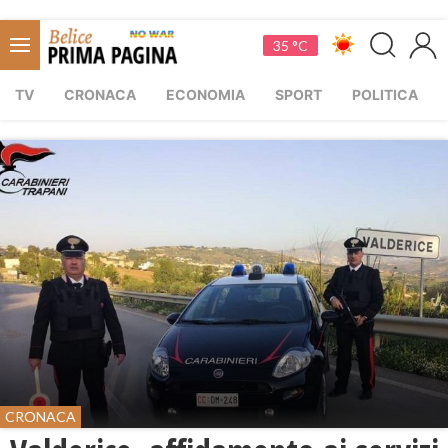
35 °C
TV
CRONACA
ECONOMIA
SPORT
POLITICA
CRONACA