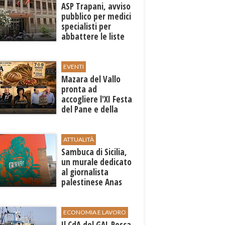
ASP Trapani, avviso
pubblico per medici
specialisti per
abbattere le liste
d'attesa
EVENTI
Mazara del Vallo
pronta ad
accogliere l'XI Festa
del Pane e della
Pasta
ATTUALITÀ
Sambuca di Sicilia,
un murale dedicato
al giornalista
palestinese Anas
al-Sharif
ECONOMIA E LAVORO
Il CdA del GAL Pesca