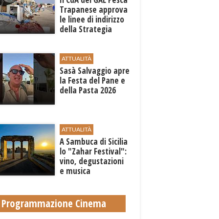
Trapanese approva
le linee di indirizzo
della Strategia
territoriale di
sviluppo
ATTUALITÀ
Sasà Salvaggio apre
la Festa del Pane e
della Pasta 2026
ATTUALITÀ
A Sambuca di Sicilia
lo "Zahar Festival":
vino, degustazioni
e musica
Programmazione Cinema