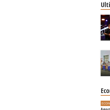
Ult
Eco
ECON
Agos