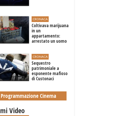
CRONACA
Coltivava marijuana
in un
appartamento:
arrestato un uomo
a Trapani
CRONACA
Sequestro
patrimoniale a
esponente mafioso
di Custonaci
Programmazione Cinema
imi Video