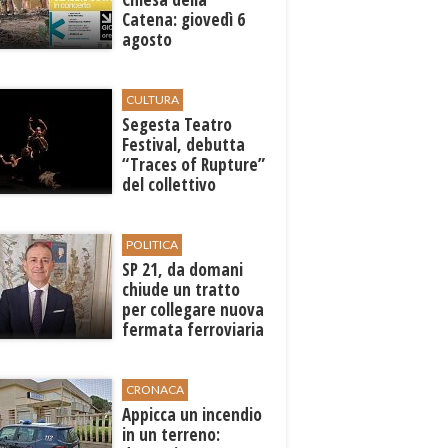
Catena: giovedì 6
agosto
l'inaugurazione con
"Carminalia"
CULTURA
Segesta Teatro
Festival, debutta
“Traces of Rupture”
del collettivo
libanese Zoukak
POLITICA
SP 21, da domani
chiude un tratto
per collegare nuova
fermata ferroviaria
all’aeroporto di
Birgi
CRONACA
Appicca un incendio
in un terreno: