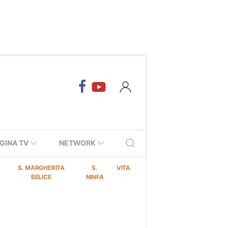
GINA TV
NETWORK
S. MARGHERITA
S.
VITA
BELICE
NINFA