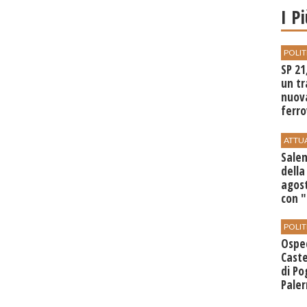
I P
POLIT
SP 21
un tr
nuov
ferro
di Bir
ATTU
Salem
della
agost
con 
POLIT
Ospe
Caste
di Po
Paler
Regi