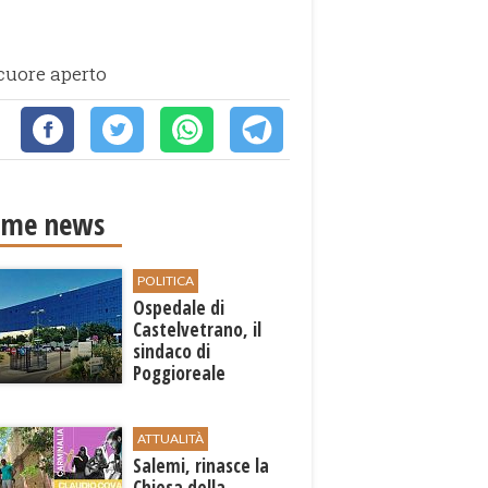
 cuore aperto
ime news
POLITICA
Ospedale di
Castelvetrano, il
sindaco di
Poggioreale
Carmelo Palermo
sollecita la Regione
ATTUALITÀ
Salemi, rinasce la
Chiesa della