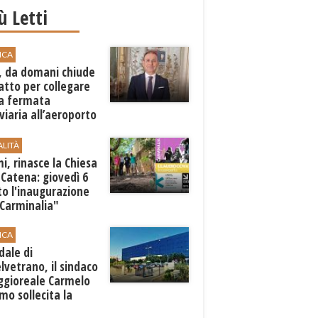
iù Letti
ICA
, da domani chiude
atto per collegare
a fermata
viaria all’aeroporto
gi
ALITÀ
i, rinasce la Chiesa
 Catena: giovedì 6
o l'inaugurazione
"Carminalia"
ICA
dale di
lvetrano, il sindaco
ggioreale Carmelo
mo sollecita la
one