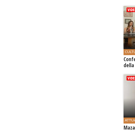
CULT
Conf
della
ATTU
Mazar