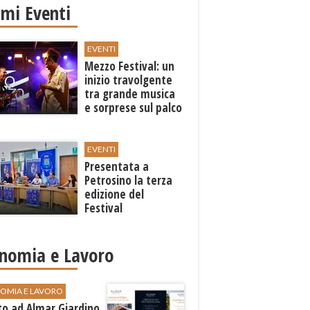
imi Eventi
EVENTI
Mezzo Festival: un
inizio travolgente
tra grande musica
e sorprese sul palco
EVENTI
Presentata a
Petrosino la terza
edizione del
Festival
Internazione della
Canzone Italiana
"Voci dal
nomia e Lavoro
Mediterraneo"
OMIA E LAVORO
to ad Almar Giardino