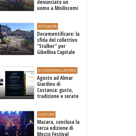
denunciato un
uomo a Misiliscemi
ATTUALITÀ
Decementificare: la
sfida del collettivo
“Stalker” per
Gibellina Capitale
ECONOMIA E LAVORO
Agosto ad Almar
Giardino di
Costanza: gusto,
tradizione e serate
esclusive aperte
anche agli ospiti
esterni
CULTURA
​Mazara, conclusa la
terza edizione di
Mezzo Festival