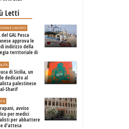
iù Letti
OMIA E LAVORO
A del GAL Pesca
anese approva le
 di indirizzo della
egia territoriale di
ppo
ALITÀ
ca di Sicilia, un
e dedicato al
alista palestinese
al-Sharif
ICA
rapani, avviso
ico per medici
alisti per abbattere
ste d'attesa