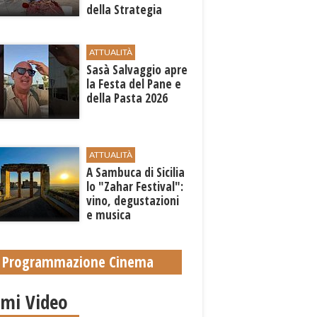
della Strategia
territoriale di
sviluppo
ATTUALITÀ
Sasà Salvaggio apre
la Festa del Pane e
della Pasta 2026
ATTUALITÀ
A Sambuca di Sicilia
lo "Zahar Festival":
vino, degustazioni
e musica
Programmazione Cinema
imi Video