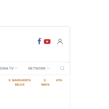
GINA TV
NETWORK
S. MARGHERITA
S.
VITA
BELICE
NINFA