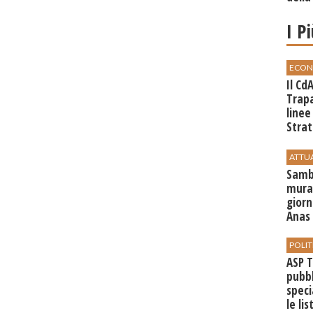
I P
ECON
Il Cd
Trap
linee
Strat
svilu
ATTU
Sambu
mural
giorn
Anas 
POLIT
ASP T
pubbl
speci
le li