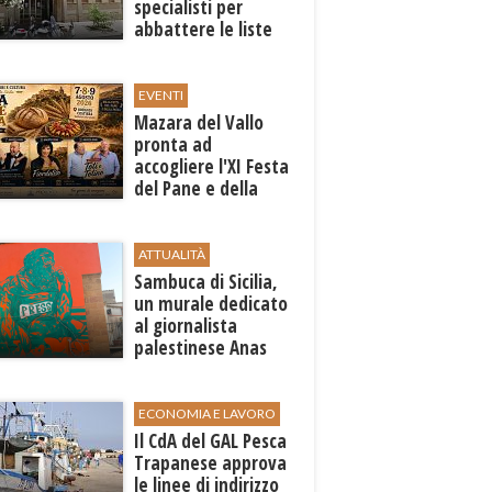
specialisti per
abbattere le liste
d'attesa
EVENTI
Mazara del Vallo
pronta ad
accogliere l'XI Festa
del Pane e della
Pasta
ATTUALITÀ
Sambuca di Sicilia,
un murale dedicato
al giornalista
palestinese Anas
al-Sharif
ECONOMIA E LAVORO
Il CdA del GAL Pesca
Trapanese approva
le linee di indirizzo