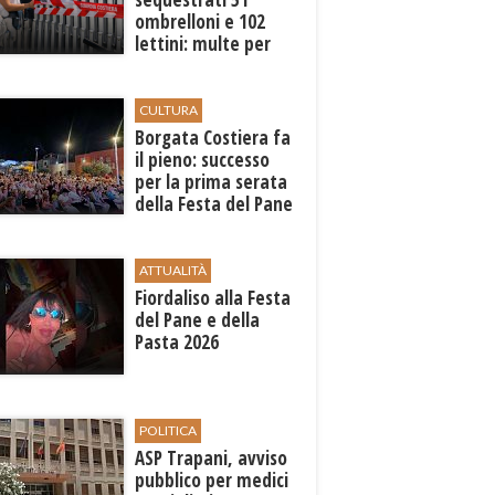
ombrelloni e 102
lettini: multe per
6.160 euro
CULTURA
​Borgata Costiera fa
il pieno: successo
per la prima serata
della Festa del Pane
e della Pasta
ATTUALITÀ
Fiordaliso alla Festa
del Pane e della
Pasta 2026
POLITICA
ASP Trapani, avviso
pubblico per medici