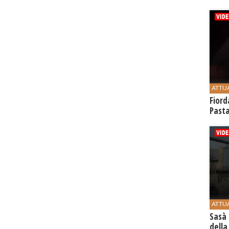
ATTU
Fiord
Past
ATTU
Sasà 
della