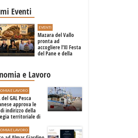
imi Eventi
EVENTI
Mazara del Vallo
pronta ad
accogliere l'XI Festa
del Pane e della
Pasta
nomia e Lavoro
OMIA E LAVORO
A del GAL Pesca
anese approva le
 di indirizzo della
egia territoriale di
ppo
OMIA E LAVORO
to ad Almar Giardino