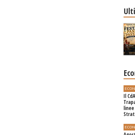
Ult
Eco
ECON
Il Cd
Trap
linee
Strat
svilu
ECON
Agos