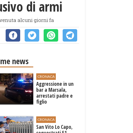
sivo di armi
vvenuta alcuni giorni fa
ime news
CRONACA
Aggressione in un
bar a Marsala,
arrestati padre e
figlio
CRONACA
San Vito Lo Capo,
sequestrati 51