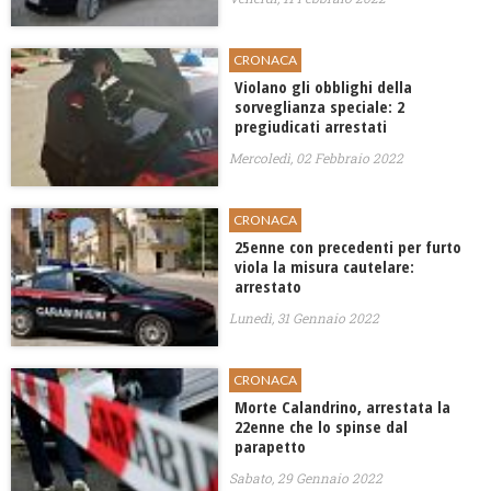
CRONACA
Violano gli obblighi della
sorveglianza speciale: 2
pregiudicati arrestati
Mercoledì, 02 Febbraio 2022
CRONACA
25enne con precedenti per furto
viola la misura cautelare:
arrestato
Lunedì, 31 Gennaio 2022
CRONACA
Morte Calandrino, arrestata la
22enne che lo spinse dal
parapetto
Sabato, 29 Gennaio 2022