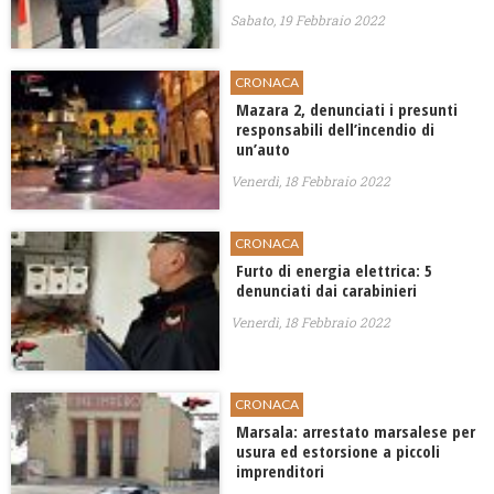
Sabato, 19 Febbraio 2022
CRONACA
Mazara 2, denunciati i presunti
responsabili dell’incendio di
un’auto
Venerdì, 18 Febbraio 2022
CRONACA
Furto di energia elettrica: 5
denunciati dai carabinieri
Venerdì, 18 Febbraio 2022
CRONACA
Marsala: arrestato marsalese per
usura ed estorsione a piccoli
imprenditori