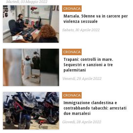
Martedì, 03 Maggio 2022
CRONACA
Marsala. 50enne va in carcere per
violenza sessuale
Sabato, 30 Aprile 2022
CRONACA
Trapani: controlli in mare.
Sequestri e sanzioni a tre
palermitani
Venerdì, 29 Aprile 2022
CRONACA
Immigrazione clandestina e
contrabbando tabacchi: arrestati
due marsalesi
Giovedì, 28 Aprile 2022