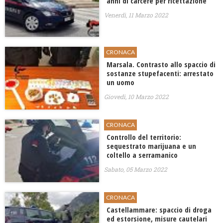
anni di carcere per ricettazione
Venerdì, 11 Marzo 2022
CRONACA
Marsala. Contrasto allo spaccio di
sostanze stupefacenti: arrestato
un uomo
Giovedì, 10 Marzo 2022
CRONACA
Controllo del territorio:
sequestrato marijuana e un
coltello a serramanico
Sabato, 05 Marzo 2022
CRONACA
Castellammare: spaccio di droga
ed estorsione, misure cautelari