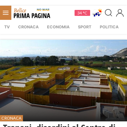
34 °C
TV
CRONACA
ECONOMIA
SPORT
POLITICA
CRONACA