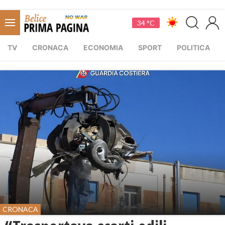
34 °C
TV
CRONACA
ECONOMIA
SPORT
POLITICA
CRONACA