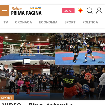
36 °C
TV
CRONACA
ECONOMIA
SPORT
POLITICA
SPORT